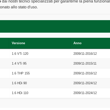
2017
2017
o
dai nostri tecnici specializzati per garantirne la piena funzional
in
in
nato allo stato d'uso.
poi
poi
[[263327]]
[[263327]]
Versione
Anno
1.6 VTi 120
2009/11-2016/12
1.4 VTi 95
2009/11-2015/11
1.6 THP 155
2009/11-2016/12
1.6 HDi 90
2009/11-2024/12
1.6 HDi 110
2009/11-2024/12
2.0 HDi/BlueHDi 150
2009/11-2024/12