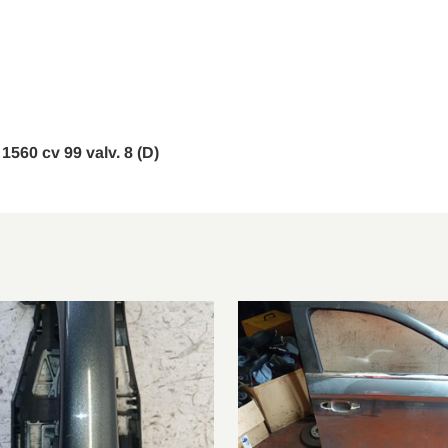
1.6 VTi 120 LPG
2011/09-2024/12
1.6 HDi 115
2012/07-2024/12
1.2 THP 130
2014/04-2017/12
1.6 BlueHDi 120
2015/02-2018/05
 1560 cv 99 valv. 8 (D)
1.6 BlueHDi 100
2014/07-2018/05
1.2 THP 110
2015/02-2017/12
1.6 BlueHDi 100
2014/11-2016/12
1.2 VTi 82
2014/12-2024/12
1.5 BlueHDi 100
2018/05-2024/12