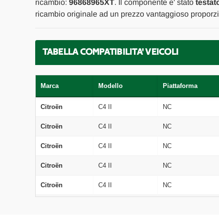
ricambio:
96868965XT
. Il componente e' stato
testat
ricambio originale ad un prezzo vantaggioso proporzio
TABELLA COMPATIBILITA' VEICOLI
Marca
Modello
Piattaforma
Citroën
C4 II
NC
Citroën
C4 II
NC
Citroën
C4 II
NC
Citroën
C4 II
NC
Citroën
C4 II
NC
Citroën
C4 II
NC