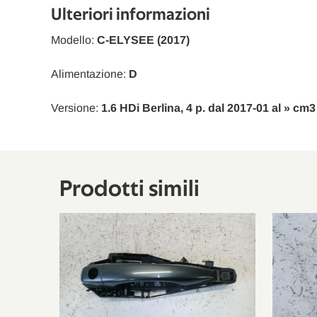
Citroën
C4 II
NC
Ulteriori informazioni
Citroën
C4 II
NC
Modello:
C-ELYSEE (2017)
Citroën
C4 II
NC
Alimentazione:
D
Citroën
C4 II
NC
Versione:
1.6 HDi Berlina, 4 p. dal 2017-01 al » cm3
Citroën
C4 II
NC
Citroën
C4 II
NC
Citroën
C-Elysee
DD
Prodotti simili
Citroën
C-Elysee
DD
Citroën
C-Elysee
DD