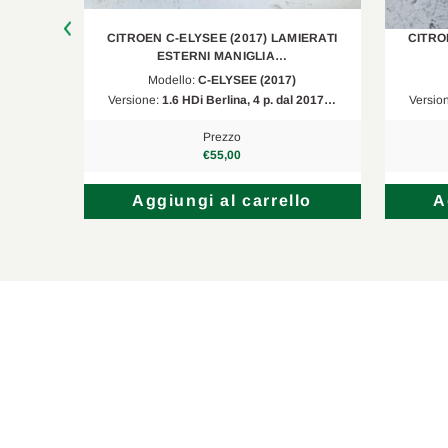
IERATI
CITROEN C-ELYSEE (2017) LAMIERATI
CITRO
ESTERNI MANIGLIA…
Modello:
C-ELYSEE (2017)
l 2017…
Versione:
1.6 HDi Berlina, 4 p. dal 2017…
Versio
Prezzo
€55,00
lo
Aggiungi al carrello
A