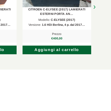
MIERATI
CITROEN C-ELYSEE (2017) LAMIERATI
CITR
ESTERNI PORTA AN…
)
Modello:
C-ELYSEE (2017)
al 2017…
Versione:
1.6 HDi Berlina, 4 p. dal 2017…
Versi
Prezzo
€400,00
lo
Aggiungi al carrello