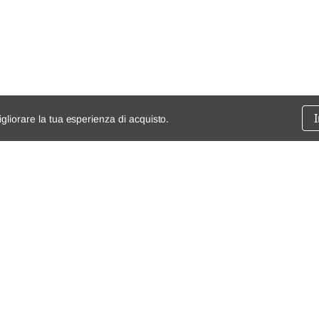
igliorare la tua esperienza di acquisto.
ssione
chi siamo
spedizioni e resi
dita
mappa del sito
Condizioni generali di vendita
Termini e Condizioni
Privacy