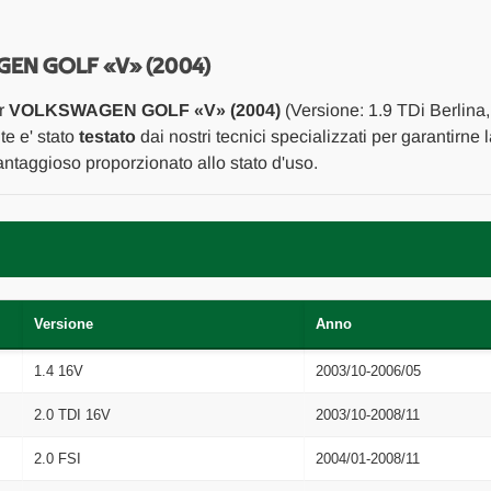
MANIGLIA
MANIGLIA
PORTA
PORTA
EST.
EST.
ANT.
ANT.
GEN GOLF «V» (2004)
SX.
SX.
USATO
USATO
er
VOLKSWAGEN GOLF «V» (2004)
(Versione: 1.9 TDi Berlina
Da
Da
2003
2003
te e' stato
testato
dai nostri tecnici specializzati per garantirne 
A
A
ntaggioso proporzionato allo stato d'uso.
2008
2008
[[268854]]
[[268854]]
Versione
Anno
1.4 16V
2003/10-2006/05
2.0 TDI 16V
2003/10-2008/11
2.0 FSI
2004/01-2008/11