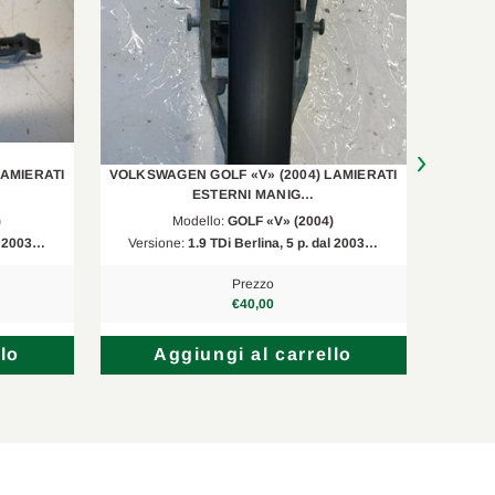
1968 ccm, 100 KW, 136 PS
1390 ccm, 103 KW, 140 PS
1968 ccm, 103 KW, 140 PS
1968 ccm, 103 KW, 140 PS
LAMIERATI
VOLKSWAGEN GOLF «V» (2004) LAMIERATI
VOLKSW
1984 ccm, 169 KW, 230 PS
ESTERNI MANIG…
)
Modello:
GOLF «V» (2004)
1390 ccm, 90 KW, 122 PS
al 2003…
Versione:
1.9 TDi Berlina, 5 p. dal 2003…
Versi
1595 ccm, 75 KW, 102 PS
Prezzo
€40,00
lo
Aggiungi al carrello