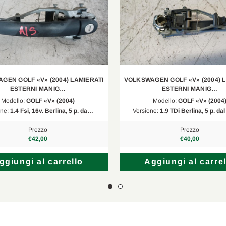
2.0 TDI
2003/10-2008/11
1.4 TSI
2006/05-2008/11
2.0 TDI
2004/12-2008/11
2.0 TDI 4motion
2007/01-2008/11
GEN GOLF «V» (2004) LAMIERATI
VOLKSWAGEN GOLF «V» (2004) 
2.0 GTI
2006/09-2008/12
ESTERNI MANIG…
ESTERNI MANIG…
Modello:
GOLF «V» (2004)
Modello:
GOLF «V» (2004
1.4 TSI
2007/05-2008/11
one:
1.4 Fsi, 16v. Berlina, 5 p. da…
Versione:
1.9 TDi Berlina, 5 p. d
1.6 MultiFuel
2007/10-2008/11
Prezzo
Prezzo
€42,00
€40,00
ggiungi al carrello
Aggiungi al carrel