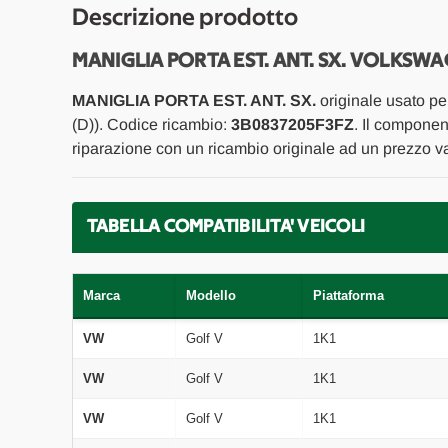
Descrizione prodotto
MANIGLIA PORTA EST. ANT. SX. VOLKSWA
MANIGLIA PORTA EST. ANT. SX.
originale usato p
(D)). Codice ricambio:
3B0837205F3FZ
. Il componen
riparazione con un ricambio originale ad un prezzo va
TABELLA COMPATIBILITA' VEICOLI
Marca
Modello
Piattaforma
VW
Golf V
1K1
VW
Golf V
1K1
VW
Golf V
1K1