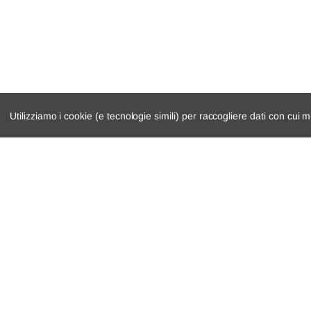
Utilizziamo i cookie (e tecnologie simili) per raccogliere dati con cui m
catalogo ricambi
cambio e trasmi
veicoli per ricambi
demolizioni
motore
condizioni di ven