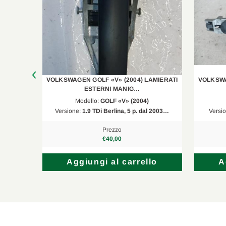
VW
Golf V
1K1
VW
Golf V
1K1
VW
Golf V
1K1
VW
Golf V
1K1
AMIERATI
VOLKSWAGEN GOLF «V» (2004) LAMIERATI
VOLKSWA
VW
Golf V
1K1
ESTERNI MANIG…
Modello:
GOLF «V» (2004)
VW
Golf V
1K1
l 2003…
Versione:
1.9 TDi Berlina, 5 p. dal 2003…
Versi
VW
Golf V
1K1
Prezzo
€40,00
lo
Aggiungi al carrello
A