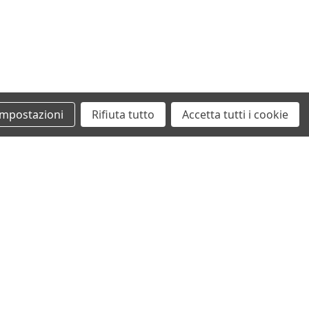
Impostazioni
Rifiuta tutto
Accetta tutti i cookie
+39 0862461097
info@autodemolizionesanvittorino.it
©2026 Autodemolizione San Vittorino
ecommerce by San Vittorino Srl