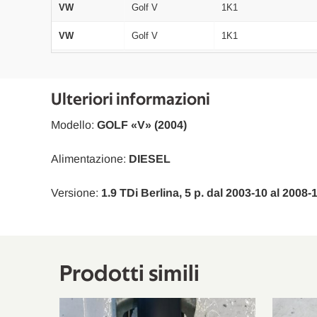
VW
Golf V
1K1
VW
Golf V
1K1
VW
Golf V
1K1
VW
Golf V
1K1
Ulteriori informazioni
VW
Golf V
1K1
Modello:
GOLF «V» (2004)
VW
Golf V
1K1
Alimentazione:
DIESEL
VW
Golf V
1K1
Versione:
1.9 TDi Berlina, 5 p. dal 2003-10 al 2008-
VW
Golf V
1K1
VW
Golf V
1K1
VW
Golf V
1K1
Prodotti simili
VW
Golf V
1K1