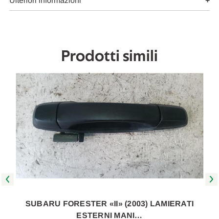
SX.
SX.
Ulteriori informazioni
USATO
USATO
Da
Da
2002
2002
A
A
2005
2005
[[264295]]
[[264295]]
Prodotti simili
SUBARU FORESTER «II» (2003) LAMIERATI
ESTERNI MANI…