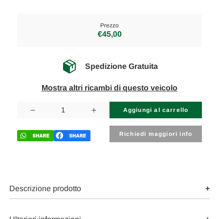
Prezzo
€45,00
Spedizione Gratuita
Mostra altri ricambi di questo veicolo
Disponibilità
attuale:
Diminuisci
Aumenta
la
la
quantità
quantità
di
di
Richiedi maggiori info
SUBARU
SUBARU
FORESTER
FORESTER
«II»
«II»
(2003)
(2003)
LAMIERATI
LAMIERATI
ESTERNI
ESTERNI
MANIGLIA
MANIGLIA
Descrizione prodotto
PORTA
PORTA
EST.
EST.
POST.
POST.