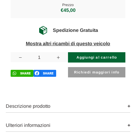
Prezzo
€45,00
Spedizione Gratuita
Mostra altri ricambi di questo veicolo
Disponibilità
attuale:
Diminuisci
Aumenta
la
la
quantità
quantità
di
di
Richiedi maggiori info
MAZDA
MAZDA
CX5
CX5
«II»
«II»
(2017)
(2017)
ALLESTIMENTI
ALLESTIMENTI
INTERNI
INTERNI
MANIGLIA
MANIGLIA
Descrizione prodotto
PORTA
PORTA
INT.
INT.
ANT.
ANT.
DX.
DX.
Ulteriori informazioni
USATO
USATO
Da
Da