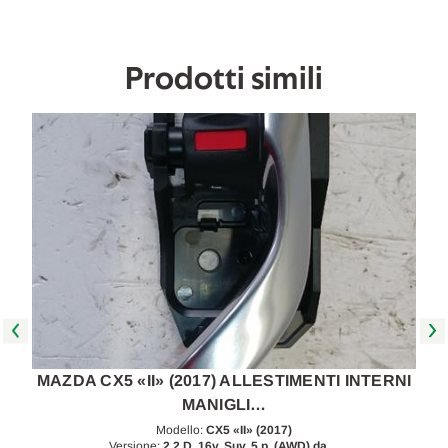
2017
2017
in
in
poi
poi
[[261843]]
[[261843]]
Prodotti simili
I
MAZDA CX5 «II» (2017) ALLESTIMENTI INTERNI
MANIGLI…
Modello:
CX5 «II» (2017)
Versione:
2.2 D, 16v. Suv, 5 p. (AWD) da…