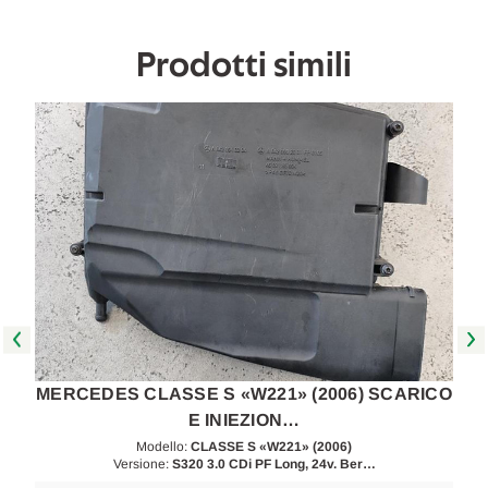
A
A
2009
2009
[[255165]]
[[255165]]
Prodotti simili
O
MERCEDES CLASSE S «W221» (2006) SCARICO
E INIEZION…
Modello:
CLASSE S «W221» (2006)
Versione:
S320 3.0 CDi PF Long, 24v. Ber…