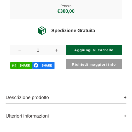
Prezzo
€300,00
Spedizione Gratuita
Disponibilità
attuale:
Diminuisci
Aumenta
la
la
quantità
quantità
di
di
Richiedi maggiori info
MERCEDES
MERCEDES
CLASSE
CLASSE
S
S
«W221»
«W221»
(2006)
(2006)
SCARICO
SCARICO
E
E
Descrizione prodotto
INIEZIONE
INIEZIONE
MARMITTA
MARMITTA
CENTRALE/TERMINALE
CENTRALE/TERMINALE
DX.
DX.
Ulteriori informazioni
USATO
USATO
Da
Da
2005
2005