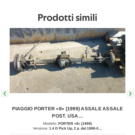
[[267343]]
[[267343]]
Prodotti simili
PIAGGIO PORTER «II» (1999) ASSALE ASSALE
POST. USA…
Modello:
PORTER «II» (1999)
Versione:
1.4 D Pick Up, 2 p. dal 1998-0…