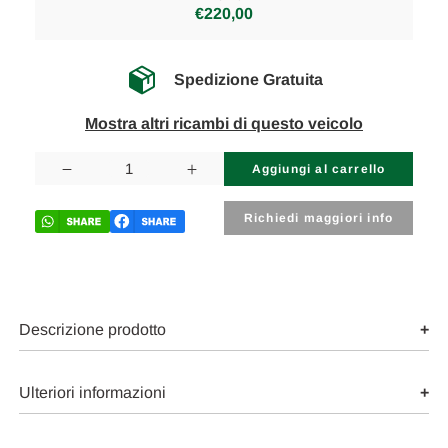
€220,00
Spedizione Gratuita
Mostra altri ricambi di questo veicolo
Disponibilità
attuale:
Diminuisci
Aumenta
la
la
quantità
quantità
di
di
Richiedi maggiori info
PIAGGIO
PIAGGIO
PORTER
PORTER
«II»
«II»
(1999)
(1999)
SCARICO
SCARICO
E
E
INIEZIONE
INIEZIONE
Descrizione prodotto
MARMITTA
MARMITTA
POSTERIORE
POSTERIORE
USATO
USATO
Da
Da
Ulteriori informazioni
1998
1998
A
A
2009
2009