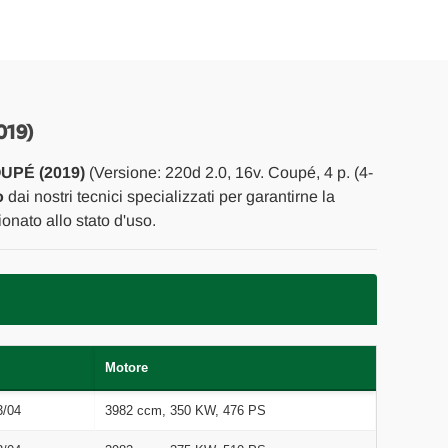
019)
TO-
PÉ (2019)
(Versione: 220d 2.0, 16v. Coupé, 4 p. (4-
o
dai nostri tecnici specializzati per garantirne la
onato allo stato d'uso.
Motore
3/04
3982 ccm, 350 KW, 476 PS