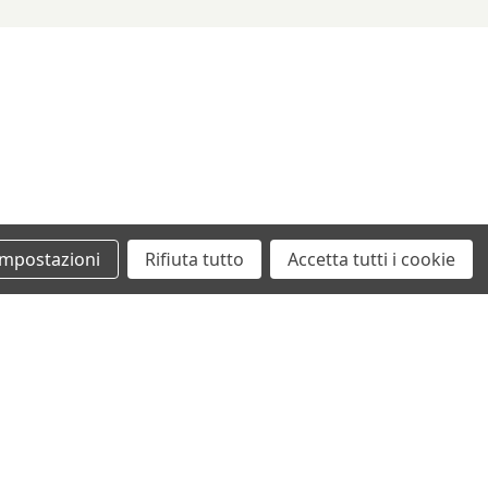
3/03
2925 ccm, 243 KW, 330 PS
2/06
2925 ccm, 243 KW, 330 PS
3/03
1991 ccm, 190 KW, 258 PS
2/06
1950 ccm, 225 KW, 306 PS
3/03
1950 ccm, 225 KW, 306 PS
2/06
1991 ccm, 235 KW, 320 PS
Impostazioni
Rifiuta tutto
Accetta tutti i cookie
3/03
1991 ccm, 235 KW, 320 PS
+39 0862461097
info@autodemolizionesanvittorino.it