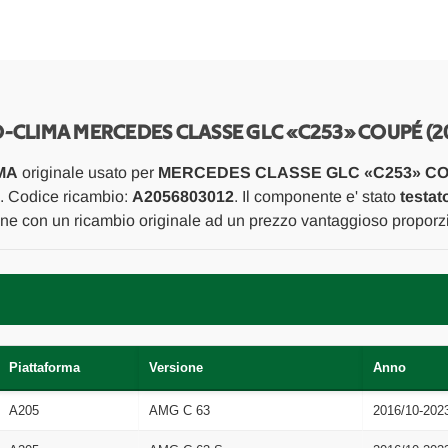
CLASSE
CLASSE
GLC
GLC
«C253»
«C253»
COUPÉ
COUPÉ
(2019)
(2019)
ALLESTIMENTI
ALLESTIMENTI
INTERNI
INTERNI
MASCHERINA
MASCHERINA
COMANDI
COMANDI
LIMA MERCEDES CLASSE GLC «C253» COUPÉ (2
RISCALDAMENTO-
RISCALDAMEN
CLIMA
CLIMA
MA
originale usato per
MERCEDES CLASSE GLC «C253» COU
USATO
USATO
Da
Da
). Codice ricambio:
A2056803012
. Il componente e' stato
testat
2019
2019
ione con un ricambio originale ad un prezzo vantaggioso proporzi
in
in
poi
poi
[[266590]]
[[266590]]
Piattaforma
Versione
Anno
A205
AMG C 63
2016/10-202