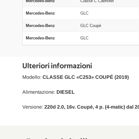
Mercedes-Benz
Classe C Cabriolet
Mercedes-Benz
GLC
Mercedes-Benz
GLC Coupé
Mercedes-Benz
GLC
Mercedes-Benz
GLC Coupé
Mercedes-Benz
Classe C Cabriolet
Ulteriori informazioni
Mercedes-Benz
Classe C Cabriolet
Modello:
CLASSE GLC «C253» COUPÉ (2019)
Mercedes-Benz
Classe C Cabriolet
Alimentazione:
DIESEL
Mercedes-Benz
Classe C Cabriolet
Versione:
220d 2.0, 16v. Coupé, 4 p. (4-matic) dal 2
Mercedes-Benz
Classe C Cabriolet
Mercedes-Benz
Classe C Cabriolet
Mercedes-Benz
GLC