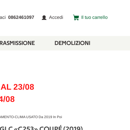
aci
0862461097
Accedi
Il tuo carrello
TRASMISSIONE
DEMOLIZIONI
AL 23/08
4/08
ENTO-CLIMA USATO Da 2019 In Poi
GLC «C253» COUPÉ (2019)