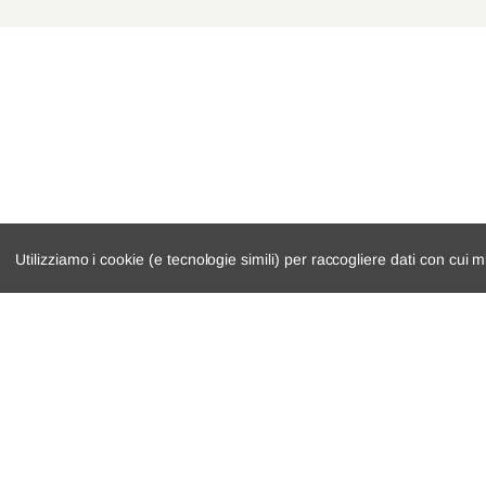
Mercedes-Benz
GLC Coupé
Mercedes-Benz
GLC
Mercedes-Benz
GLC Coupé
Mercedes-Benz
GLC
Mercedes-Benz
GLC Coupé
Mercedes-Benz
GLC
Utilizziamo i cookie (e tecnologie simili) per raccogliere dati con cui m
Mercedes-Benz
GLC Coupé
catalogo ricambi
cambio e trasmi
veicoli per ricambi
demolizioni
motore
condizioni di ven