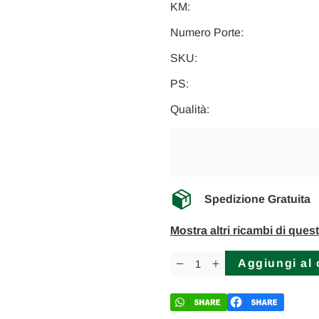
KM:
Numero Porte:
SKU:
PS:
Qualità:
Spedizione Gratuita
Mostra altri ricambi di ques
Disponibilità
attuale:
Diminuisci
Aumenta
la
la
quantità
quantità
di
di
MERCEDES
MERCEDES