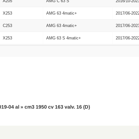
A205
AMG C 63 S
2016/10-202
X253
AMG 63 4matic+
2017/06-202
C253
AMG 63 4matic+
2017/06-202
X253
AMG 63 S 4matic+
2017/06-202
C253
AMG 63 S 4matic+
2017/06-202
A205
C 220 D
2018/04-202
A205
C 200 EQ Boost
2018/05-202
A205
AMG C 43 4matic
2018/05-202
A205
C 220 D 4matic
2018/06-202
019-04 al » cm3 1950 cv 163 valv. 16 (D)
A205
C 200 D
2018/07-201
A205
C 300 D
2018/07-202
X253
200 D 4matic
2019/04-202