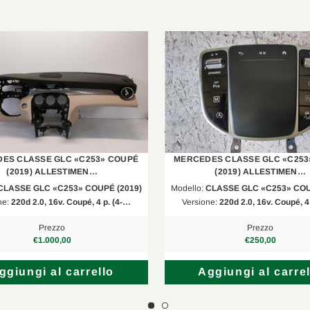
X253
220 D 4matic
2019/04-202
C253
200 D 4matic
2019/04-202
C253
220 D 4matic
2019/04-202
C253
300 D 4matic
2019/04-202
X253
300 D 4matic
2019/04-202
ES CLASSE GLC «C253» COUPÉ
MERCEDES CLASSE GLC «C253
C253
200 EQ Boost 4matic
2019/04-202
(2019) ALLESTIMEN…
(2019) ALLESTIMEN…
CLASSE GLC «C253» COUPÉ (2019)
Modello:
CLASSE GLC «C253» COU
X253
200 EQ Boost 4matic
2019/04-202
ne:
220d 2.0, 16v. Coupé, 4 p. (4-…
Versione:
220d 2.0, 16v. Coupé, 4
C253
300 EQ Boost 4matic
2019/04-202
Prezzo
Prezzo
€1.000,00
€250,00
X253
300 EQ Boost 4matic
2019/04-202
ggiungi al carrello
Aggiungi al carrel
X253
AMG 43 4matic
2019/08-202
C253
AMG 43 4matic
2019/08-202