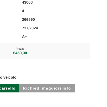
43000
4
266590
737/2024
A+
Prezzo
€450,00
to veicolo
Richiedi maggiori info