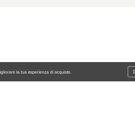
C253
400 D 4matic
2019/08-202
X253
400 D 4matic
2019/08-202
C253
300 4matic (253.384)
2019/11-202
X253
300 De 4matic
2020/05-202
C253
300 De 4matic
2020/05-202
X253
300 E 4matic
2019/11-202
igliorare la tua esperienza di acquisto.
C253
300 E 4matic
2019/11-202
ssione
chi siamo
spedizioni e resi
dita
mappa del sito