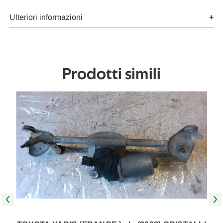
TERGICRISTALLO
TERGICRISTALLO
USATO
USATO
Da
Da
Ulteriori informazioni
2002
2002
A
A
2005
2005
[[262674]]
[[262674]]
Prodotti simili