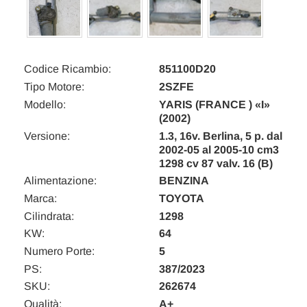
Codice Ricambio:
851100D20
Tipo Motore:
2SZFE
Modello:
YARIS (FRANCE ) «I»
(2002)
Versione:
1.3, 16v. Berlina, 5 p. dal
2002-05 al 2005-10 cm3
1298 cv 87 valv. 16 (B)
Alimentazione:
BENZINA
Marca:
TOYOTA
Cilindrata:
1298
KW:
64
Numero Porte:
5
PS:
387/2023
SKU:
262674
Qualità:
A+