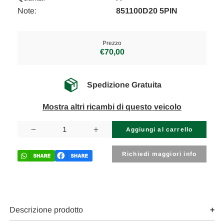
Note:
851100D20 5PIN
Prezzo
€70,00
Spedizione Gratuita
Mostra altri ricambi di questo veicolo
Disponibilità
attuale:
Diminuisci
Aumenta
la
la
quantità
quantità
di
di
Richiedi maggiori info
TOYOTA
TOYOTA
YARIS
YARIS
(FRANCE
(FRANCE
)
)
«I»
«I»
(2002)
(2002)
CRISTALLI
CRISTALLI
Descrizione prodotto
MECCANISMO
MECCANISMO