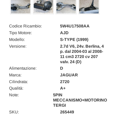
Codice Ricambio:
5W4U17508AA
Tipo Motore:
AJD
Modello:
S-TYPE (1999)
Versione:
2.7d V6, 24v. Berlina, 4
p. dal 2004-03 al 2008-
11 cm3 2720 cv 207
valv. 24 (D)
Alimentazione:
D
Marca:
JAGUAR
Cilindrata:
2720
Qualità:
A+
Note:
5PIN
MECCANISMO+MOTORINO
TERGI
SKU:
265449