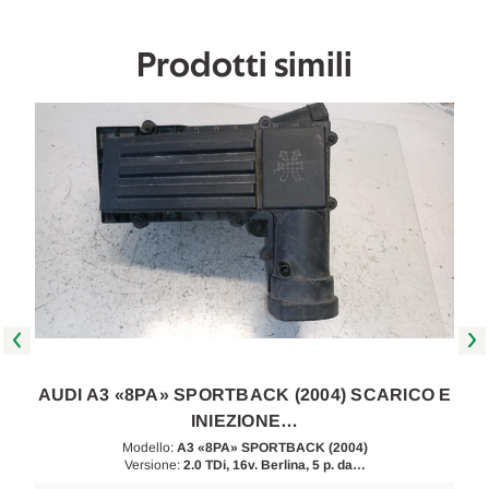
2004
2004
A
A
2008
2008
Prodotti simili
[[259772]]
[[259772]]
E
AUDI A3 «8PA» SPORTBACK (2004) SCARICO E
INIEZIONE…
Modello:
A3 «8PA» SPORTBACK (2004)
Versione:
2.0 TDi, 16v. Berlina, 5 p. da…