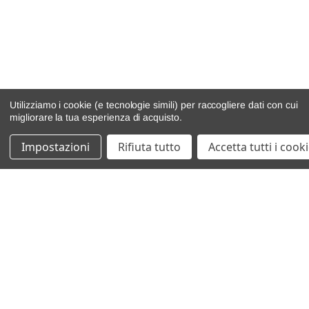
Utilizziamo i cookie (e tecnologie simili) per raccogliere dati con cui
migliorare la tua esperienza di acquisto.
Impostazioni
Rifiuta tutto
Accetta tutti i cook
catalogo ricambi
veicoli per ricambi
motore
cambio e trasmissione