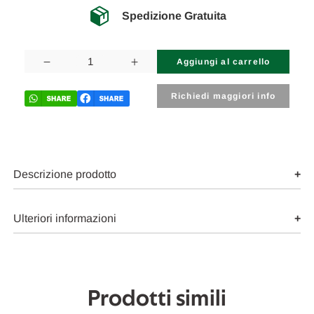
Spedizione Gratuita
Disponibilità
attuale:
Diminuisci
Aumenta
la
la
quantità
quantità
di
di
Richiedi maggiori info
VOLVO
VOLVO
V60
V60
«I»
«I»
(2010)
(2010)
SCARICO
SCARICO
E
E
INIEZIONE
INIEZIONE
Descrizione prodotto
MISURATORE
MISURATORE
MASSA
MASSA
ARIA
ARIA
USATO
USATO
Ulteriori informazioni
Da
Da
2010
2010
A
A
2013
2013
[[269015]]
[[269015]]
Prodotti simili