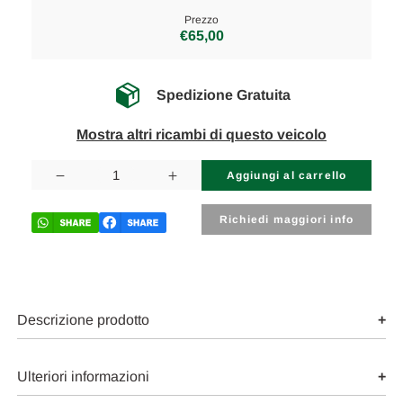
Prezzo
€65,00
Spedizione Gratuita
Mostra altri ricambi di questo veicolo
Disponibilità
attuale:
Diminuisci
Aumenta
la
la
quantità
quantità
di
di
Richiedi maggiori info
OPEL
OPEL
CORSA
CORSA
«D»
«D»
(2011)
(2011)
SCARICO
SCARICO
E
E
INIEZIONE
INIEZIONE
Descrizione prodotto
MISURATORE
MISURATORE
MASSA
MASSA
ARIA
ARIA
USATO
USATO
Ulteriori informazioni
Da
Da