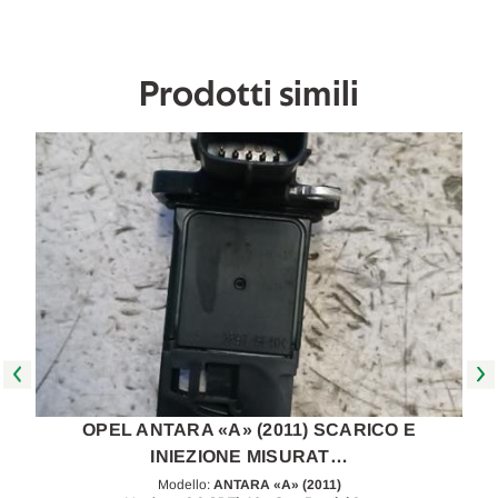
2011
2011
in
in
poi
poi
[[267640]]
[[267640]]
Prodotti simili
E
OPEL ANTARA «A» (2011) SCARICO E
INIEZIONE MISURAT…
Modello:
ANTARA «A» (2011)