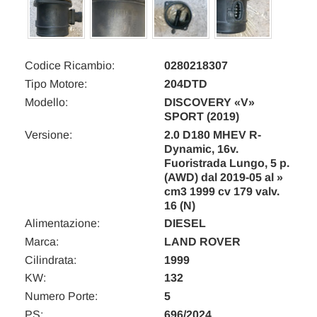
Codice Ricambio:
0280218307
Tipo Motore:
204DTD
Modello:
DISCOVERY «V»
SPORT (2019)
Versione:
2.0 D180 MHEV R-
Dynamic, 16v.
Fuoristrada Lungo, 5 p.
(AWD) dal 2019-05 al »
cm3 1999 cv 179 valv.
16 (N)
Alimentazione:
DIESEL
Marca:
LAND ROVER
Cilindrata:
1999
KW:
132
Numero Porte:
5
PS:
696/2024