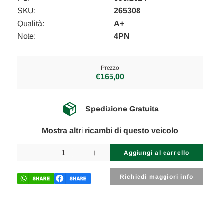
SKU:
265308
Qualità:
A+
Note:
4PN
Prezzo
€165,00
Spedizione Gratuita
Mostra altri ricambi di questo veicolo
Disponibilità
attuale:
Diminuisci
Aumenta
la
la
quantità
quantità
di
di
Richiedi maggiori info
LAND
LAND
ROVER
ROVER
DISCOVERY
DISCOVERY
«V»
«V»
SPORT
SPORT