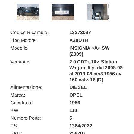
Codice Ricambio:
13273097
Tipo Motore:
A20DTH
Modello:
INSIGNIA «A» SW
(2009)
Versione:
2.0 CDTi, 16v. Station
Wagon, 5 p. dal 2008-08
al 2013-08 cm3 1956 cv
160 valv. 16 (D)
Alimentazione:
DIESEL
Marca:
OPEL
Cilindrata:
1956
KW:
118
Numero Porte:
5
PS:
1364/2022
SKU:
259787