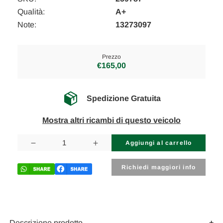
Qualità:
A+
Note:
13273097
Prezzo
€165,00
Spedizione Gratuita
Mostra altri ricambi di questo veicolo
Disponibilità
attuale:
Diminuisci
Aumenta
la
la
quantità
quantità
di
di
Richiedi maggiori info
OPEL
OPEL
INSIGNIA
INSIGNIA
«A»
«A»
SW
SW
(2009)
(2009)
ALLESTIMENTI
ALLESTIMENTI
INTERNI
INTERNI
Descrizione prodotto