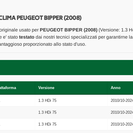
COMANDO
COMANDO
RISCALDAMENTO
RISCALDAMEN
/
/
CLIMA
CLIMA
IMA PEUGEOT BIPPER (2008)
USATO
USATO
Da
Da
originale usato per
PEUGEOT BIPPER (2008)
(Versione: 1.3 H
2010
2010
in
in
e e' stato
testato
dai nostri tecnici specializzati per garantirne la
poi
poi
ntaggioso proporzionato allo stato d'uso.
[[268148]]
[[268148]]
attaforma
Versione
Anno
A
1.3 HDi 75
2010/10-202
1.3 HDi 75
2010/10-202
A
1.3 HDi 75
2010/10-202