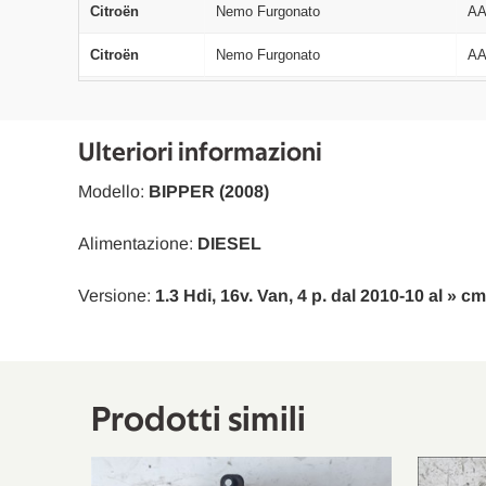
Citroën
Nemo Furgonato
A
Citroën
Nemo Furgonato
A
Peugeot
Bipper
A
Peugeot
Bipper
A
Ulteriori informazioni
Peugeot
Bipper Tepee
--
Modello:
BIPPER (2008)
Peugeot
Bipper Tepee
--
Alimentazione:
DIESEL
Citroën
Nemo Station Wagon
--
Versione:
1.3 Hdi, 16v. Van, 4 p. dal 2010-10 al » c
Peugeot
Bipper Tepee
--
Peugeot
Bipper
A
Prodotti simili