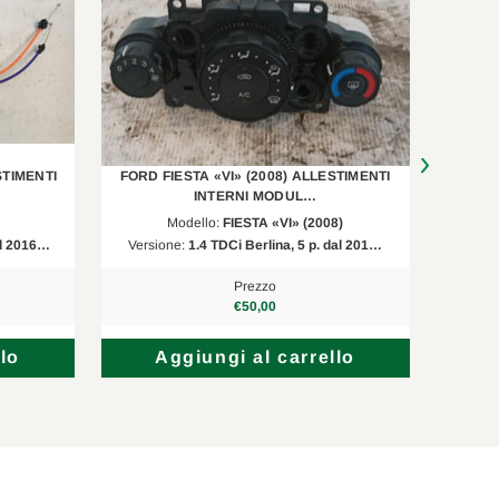
STIMENTI
FORD FIESTA «VI» (2008) ALLESTIMENTI
NISSAN 
INTERNI MODUL…
Modello:
FIESTA «VI» (2008)
al 2016…
Versione:
1.4 TDCi Berlina, 5 p. dal 201…
Versi
Prezzo
€50,00
lo
Aggiungi al carrello