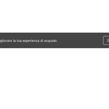
igliorare la tua esperienza di acquisto.
ssione
chi siamo
spedizioni e resi
dita
mappa del sito
Condizioni generali di vendita
Termini e Condizioni
Privacy