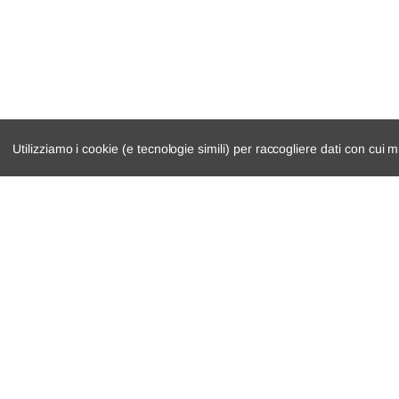
Utilizziamo i cookie (e tecnologie simili) per raccogliere dati con cui m
catalogo ricambi
cambio e trasmi
veicoli per ricambi
demolizioni
motore
condizioni di ven