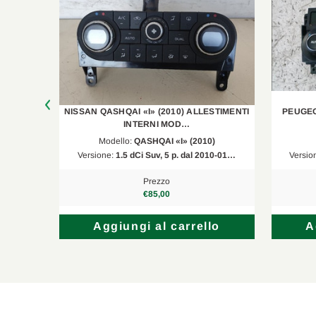
STIMENTI
NISSAN QASHQAI «I» (2010) ALLESTIMENTI
PEUGEOT
INTERNI MOD…
)
Modello:
QASHQAI «I» (2010)
10-01…
Versione:
1.5 dCi Suv, 5 p. dal 2010-01…
Versio
Prezzo
€85,00
lo
Aggiungi al carrello
A