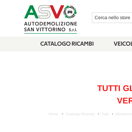
Cerca
CATALOGO RICAMBI
VEICOL
TUTTI G
VER
Home
Catalogo Ricambi
Tutti
Allestiment