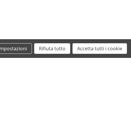
Impostazioni
Rifiuta tutto
Accetta tutti i cookie
+39 0862461097
info@autodemolizionesanvittorino.it
©2026 Autodemolizione San Vittorino
ecommerce by San Vittorino Srl