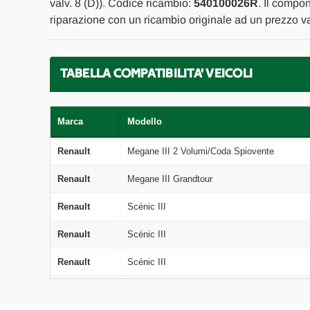
valv. 8 (D)). Codice ricambio:
540100026R
. Il compo
riparazione con un ricambio originale ad un prezzo va
TABELLA COMPATIBILITA' VEICOLI
Marca
Modello
Renault
Megane III 2 Volumi/Coda Spiovente
Renault
Megane III Grandtour
Renault
Scénic III
Renault
Scénic III
Renault
Scénic III
Renault
Megane III 2 Volumi/Coda Spiovente