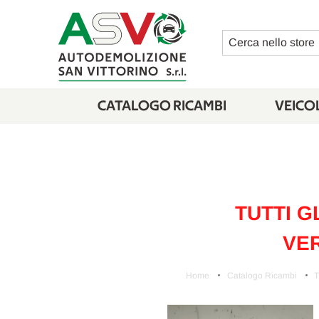
Cerca
CATALOGO RICAMBI
VEICOL
TUTTI G
VER
Home
Catalogo Ricambi
T