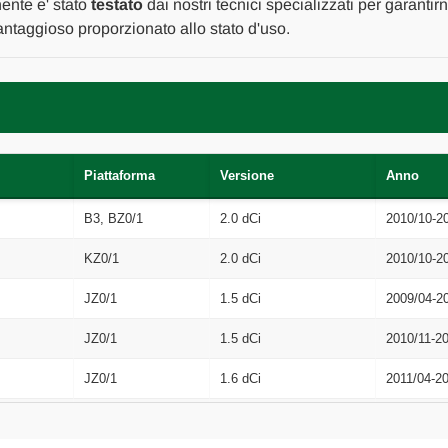
2009
2009
nente e' stato
testato
dai nostri tecnici specializzati per garantir
[[91665]]
[[91665]]
ntaggioso proporzionato allo stato d'uso.
Piattaforma
Versione
Anno
B3, BZ0/1
2.0 dCi
2010/10-2
KZ0/1
2.0 dCi
2010/10-2
JZ0/1
1.5 dCi
2009/04-2
JZ0/1
1.5 dCi
2010/11-2
JZ0/1
1.6 dCi
2011/04-2
B3, BZ0/1
1.6 dCi
2011/04-2