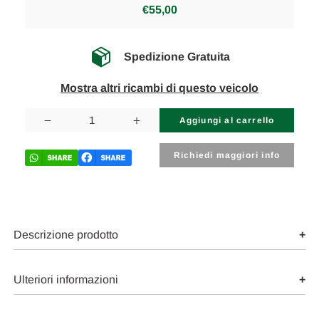
€55,00
Spedizione Gratuita
Mostra altri ricambi di questo veicolo
Disponibilità
attuale:
Diminuisci
Aumenta
la
la
quantità
quantità
di
di
Richiedi maggiori info
CITROEN
CITROEN
C3
C3
«II»
«II»
(2010)
(2010)
ASSALE
ASSALE
MOLLA
MOLLA
AMMORTIZZATORE
AMMORTIZZATORE
Descrizione prodotto
POST.
POST.
SX.
SX.
USATO
USATO
Da
Da
Ulteriori informazioni
2009
2009
A
A
2013
2013