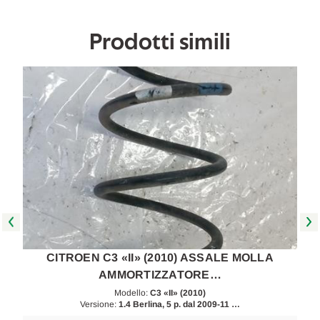
[[268791]]
[[268791]]
Prodotti simili
CITROEN C3 «II» (2010) ASSALE MOLLA
AMMORTIZZATORE…
Modello:
C3 «II» (2010)
Versione:
1.4 Berlina, 5 p. dal 2009-11 …