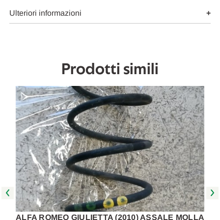
USATO
USATO
Da
Da
Ulteriori informazioni
2010
2010
A
A
2013
2013
[[272548]]
[[272548]]
Prodotti simili
A
ALFA ROMEO GIULIETTA (2010) ASSALE MOLLA