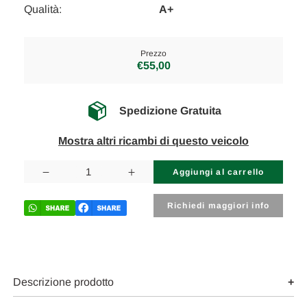
Qualità:
A+
Prezzo
€55,00
Spedizione Gratuita
Mostra altri ricambi di questo veicolo
Disponibilità
attuale:
Diminuisci
Aumenta
la
la
quantità
quantità
di
di
Richiedi maggiori info
ALFA
ALFA
ROMEO
ROMEO
GIULIETTA
GIULIETTA
(2010)
(2010)
ASSALE
ASSALE
MOLLA
MOLLA
AMMORTIZZATORE
AMMORTIZZATORE
Descrizione prodotto
POST.
POST.
SX.
SX.