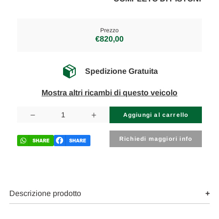
Prezzo
€820,00
Spedizione Gratuita
Mostra altri ricambi di questo veicolo
Disponibilità
attuale:
Diminuisci
Aumenta
la
la
quantità
quantità
di
di
Richiedi maggiori info
VOLKSWAGEN
VOLKSWAGEN
GOLF
GOLF
«VI»
«VI»
(2009)
(2009)
MOTORE
MOTORE
MONOBLOCCO
MONOBLOCCO
USATO
USATO
Descrizione prodotto
Da
Da
2008
2008
A
A