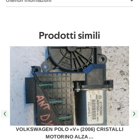
USATO
USATO
Ulteriori informazioni
Da
Da
2005
2005
A
A
2010
2010
[[232303]]
[[232303]]
Prodotti simili
VOLKSWAGEN POLO «V» (2006) CRISTALLI
MOTORINO ALZA…