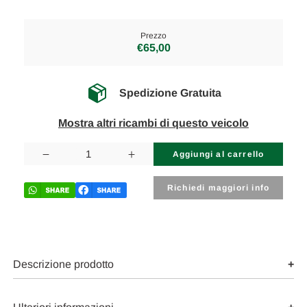
Prezzo
€65,00
Spedizione Gratuita
Mostra altri ricambi di questo veicolo
Disponibilità
attuale:
Diminuisci
Aumenta
la
la
quantità
quantità
di
di
Richiedi maggiori info
VOLKSWAGEN
VOLKSWAGEN
POLO
POLO
«V»
«V»
(2006)
(2006)
CRISTALLI
CRISTALLI
MOTORINO
MOTORINO
ALZACRISTALLO
ALZACRISTALLO
Descrizione prodotto
PORTA
PORTA
ANT.
ANT.
DX.
DX.