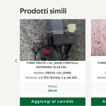
Prodotti simili
TALLI
FORD FIESTA «VI» (2008) CRISTALLI
FORD 
MOTORINO ALZACRI…
Modello:
FIESTA «VI» (2008)
al 200…
Versione:
1.4 TDCi Berlina, 3 p. dal 200…
Versio
Prezzo
€65,00
lo
Aggiungi al carrello
A