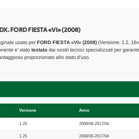
CRISTALLI
CRISTALLI
MOTORINO
MOTORINO
ALZACRISTALLO
ALZACRISTALL
PORTA
PORTA
ANT.
ANT.
DX.
DX.
. FORD FIESTA «VI» (2008)
USATO
USATO
Da
Da
iginale usato per
FORD FIESTA «VI» (2008)
(Versione: 1.2, 16v
2008
2008
A
A
onente e' stato
testato
dai nostri tecnici specializzati per garanti
2012
2012
ntaggioso proporzionato allo stato d'uso.
[[264632]]
[[264632]]
Versione
Anno
1.25
2008/06-2017/04
1.25
2008/06-2017/04