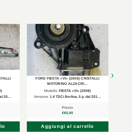
STALLI
FORD FIESTA «VI» (2008) CRISTALLI
FORD
MOTORINO ALZACRI…
8)
Modello:
FIESTA «VI» (2008)
 dal 20…
Versione:
1.4 TDCi Berlina, 5 p. dal 201…
Versi
Prezzo
€65,00
lo
Aggiungi al carrello