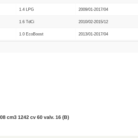
1.4 LPG
2009/01-2017/04
1.6 TdCi
2010/02-2015/12
1.0 EcoBoost
2013/01-2017/04
1.0 EcoBoost
2012/09-2017/04
1.6 Ti
2012/09-2017/04
1.0
2012/10-2017/04
1.5 TdCi
2012/09-2017/04
1.6 ST
2013/03-2017/04
1.0 Sport
2014/05-2017/04
2-08 cm3 1242 cv 60 valv. 16 (B)
1.6 ST200
2016/04-2017/04
1.5 TdCi
2015/05-2017/04