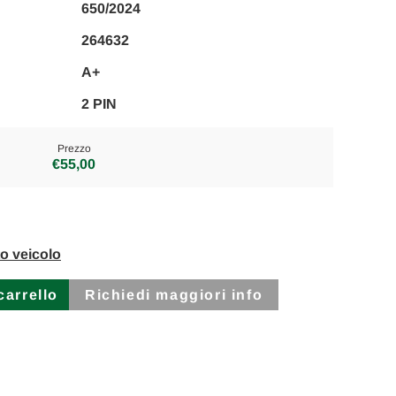
650/2024
264632
A+
2 PIN
Prezzo
€55,00
to veicolo
Richiedi maggiori info