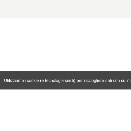
Utilizziamo i cookie (e tecnologie simili) per raccogliere dati con cui m
catalogo ricambi
cambio e trasmi
veicoli per ricambi
demolizioni
motore
condizioni di ven