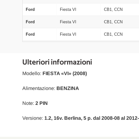
Ford
Fiesta VI
CB1, CCN
Ford
Fiesta VI
CB1, CCN
Ford
Fiesta VI
CB1, CCN
Ford
Fiesta VI
CB1, CCN
Ford
Fiesta VI
CB1, CCN
Ulteriori informazioni
Ford
Fiesta VI
CB1, CCN
Modello:
FIESTA «VI» (2008)
Ford
Fiesta VI
CB1, CCN
Alimentazione:
BENZINA
Ford
Fiesta VI
CB1, CCN
Note:
2 PIN
Ford
Fiesta VI
CB1, CCN
Versione:
1.2, 16v. Berlina, 5 p. dal 2008-08 al 201
Ford
Fiesta VI
CB1, CCN
Ford
Fiesta VI
CB1, CCN