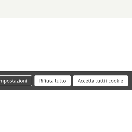
Impostazioni
Rifiuta tutto
Accetta tutti i cookie
+39 0862461097
info@autodemolizionesanvittorino.it