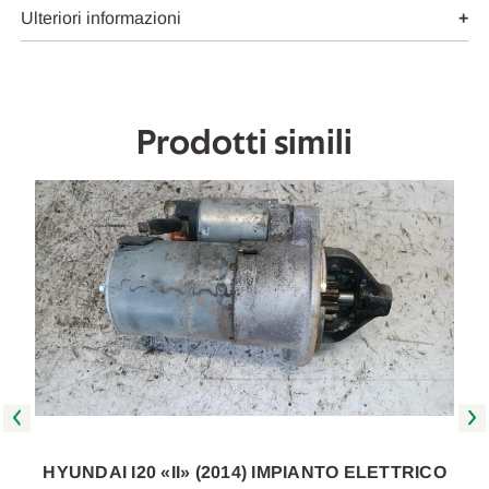
2014
2014
Ulteriori informazioni
A
A
2018
2018
[[255576]]
[[255576]]
Prodotti simili
O
HYUNDAI I20 «II» (2014) IMPIANTO ELETTRICO