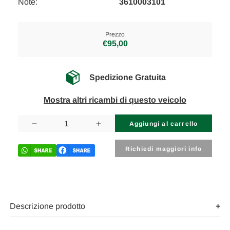
Note:
3610003101
Prezzo
€95,00
Spedizione Gratuita
Mostra altri ricambi di questo veicolo
Disponibilità
attuale:
Diminuisci
Aumenta
la
la
quantità
quantità
di
di
Richiedi maggiori info
HYUNDAI
HYUNDAI
I20
I20
«II»
«II»
(2014)
(2014)
IMPIANTO
IMPIANTO
ELETTRICO
ELETTRICO
MOTORINO
MOTORINO
Descrizione prodotto
AVVIAMENTO
AVVIAMENTO
USATO
USATO
Da
Da