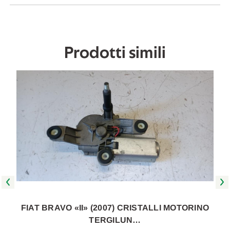
poi
poi
[[229417]]
[[229417]]
Prodotti simili
FIAT BRAVO «II» (2007) CRISTALLI MOTORINO
TERGILUN…