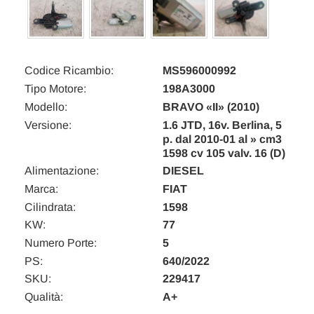
Codice Ricambio:
MS596000992
Tipo Motore:
198A3000
Modello:
BRAVO «II» (2010)
Versione:
1.6 JTD, 16v. Berlina, 5
p. dal 2010-01 al » cm3
1598 cv 105 valv. 16 (D)
Alimentazione:
DIESEL
Marca:
FIAT
Cilindrata:
1598
KW:
77
Numero Porte:
5
PS:
640/2022
SKU:
229417
Qualità:
A+