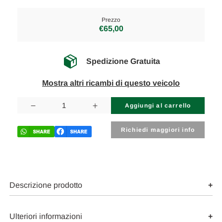
Prezzo
€65,00
Spedizione Gratuita
Mostra altri ricambi di questo veicolo
Disponibilità
attuale:
Diminuisci
Aumenta
la
la
quantità
quantità
di
di
Richiedi maggiori info
FIAT
FIAT
BRAVO
BRAVO
«II»
«II»
(2010)
(2010)
CRISTALLI
CRISTALLI
MOTORINO
MOTORINO
TERGILUNOTTO
TERGILUNOTTO
Descrizione prodotto
USATO
USATO
Da
Da
2010
2010
in
in
Ulteriori informazioni