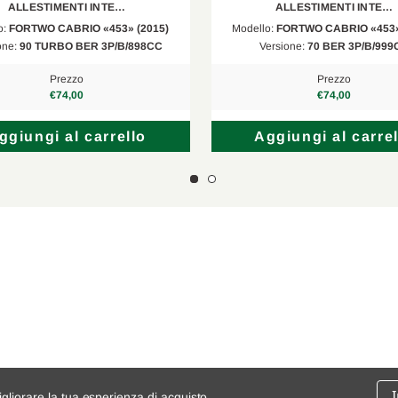
ALLESTIMENTI INTE…
ALLESTIMENTI INTE…
o:
FORTWO CABRIO «453» (2015)
Modello:
FORTWO CABRIO «453»
one:
90 TURBO BER 3P/B/898CC
Versione:
70 BER 3P/B/999
Prezzo
Prezzo
€74,00
€74,00
ggiungi al carrello
Aggiungi al carrel
igliorare la tua esperienza di acquisto.