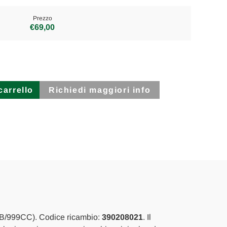
Prezzo
€69,00
Richiedi maggiori info
O
B/999CC). Codice ricambio:
390208021
. Il