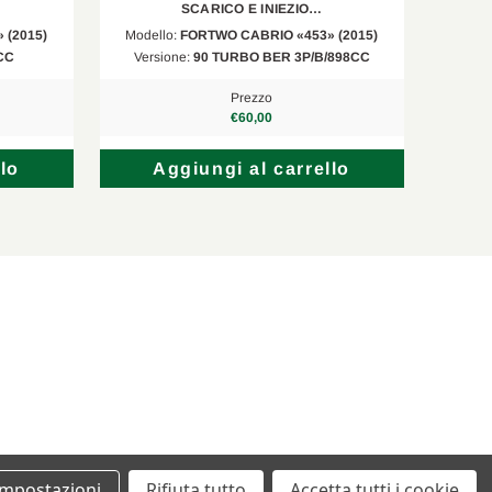
SCARICO E INIEZIO…
 (2015)
Modello:
FORTWO CABRIO «453» (2015)
Model
CC
Versione:
90 TURBO BER 3P/B/898CC
Prezzo
€60,00
lo
Aggiungi al carrello
Impostazioni
Rifiuta tutto
Accetta tutti i cookie