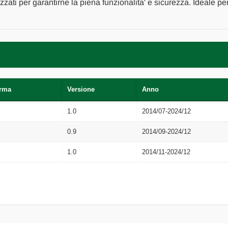
[[185715]]
[[185715]]
izzati per garantirne la piena funzionalita' e sicurezza. Ideale p
orma
Versione
Anno
1.0
2014/07-2024/12
0.9
2014/09-2024/12
1.0
2014/11-2024/12