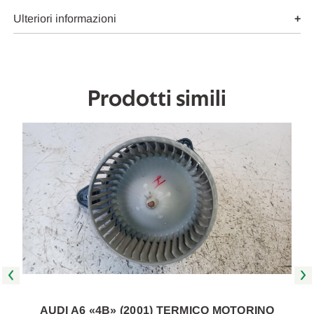
Da
Da
2001
2001
Ulteriori informazioni
A
A
2005
2005
[[261371]]
[[261371]]
Prodotti simili
O
AUDI A6 «4B» (2001) TERMICO MOTORINO