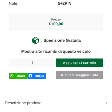
Note:
5+2PIN
Prezzo
€100,00
Spedizione Gratuita
Mostra altri ricambi di questo veicolo
Disponibilità
attuale:
Diminuisci
Aumenta
la
la
quantità
quantità
di
di
Richiedi maggiori info
PEUGEOT
PEUGEOT
307
307
«I»
«I»
(2001)
(2001)
TERMICO
TERMICO
MOTORINO
MOTORINO
VENTILAZIONE
VENTILAZIONE
Descrizione prodotto
ABITACOLO
ABITACOLO
USATO
USATO