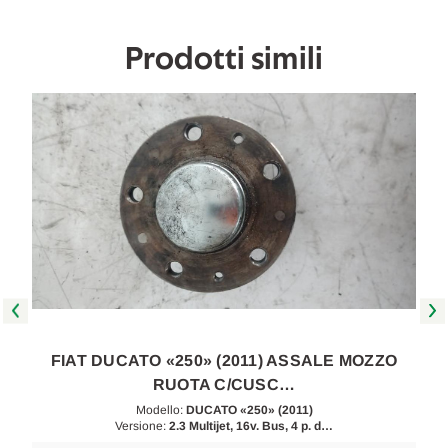
2011
2011
[[235178]]
[[235178]]
Prodotti simili
A
FIAT DUCATO «250» (2011) ASSALE MOZZO
RUOTA C/CUSC…
Modello:
DUCATO «250» (2011)
Versione:
2.3 Multijet, 16v. Bus, 4 p. d…