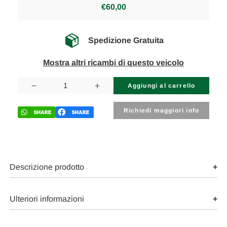
€60,00
Spedizione Gratuita
Mostra altri ricambi di questo veicolo
Disponibilità
attuale:
Diminuisci
Aumenta
la
la
quantità
quantità
di
di
Richiedi maggiori info
FIAT
FIAT
PANDA
PANDA
«II»
«II»
(2011)
(2011)
ASSALE
ASSALE
MOZZO
MOZZO
RUOTA
RUOTA
Descrizione prodotto
C/CUSCINETTO
C/CUSCINETTO
POST.
POST.
DX.
DX.
USATO
USATO
Ulteriori informazioni
Da
Da
2010
2010
A
A