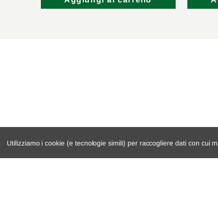
lo
Aggiungi al carrello
A
Utilizziamo i cookie (e tecnologie simili) per raccogliere dati con cui m
catalogo ricambi
cambio e trasmi
veicoli per ricambi
demolizioni