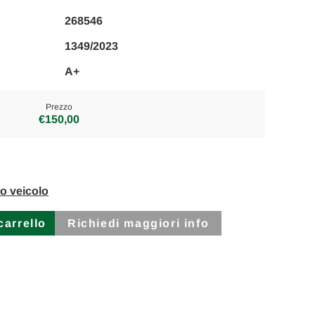
268546
1349/2023
A+
Prezzo
€150,00
to veicolo
Richiedi maggiori info