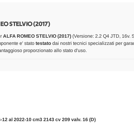
PANNELLO
PANNELLO
INT.
INT.
PORTA
PORTA
ANT.
ANT.
DX
DX
EO STELVIO (2017)
USATO
USATO
[[268546]]
[[268546]]
er
ALFA ROMEO STELVIO (2017)
(Versione: 2.2 Q4 JTD, 16v. 
omponente e' stato
testato
dai nostri tecnici specializzati per gara
ntaggioso proporzionato allo stato d'uso.
-12 al 2022-10 cm3 2143 cv 209 valv. 16 (D)