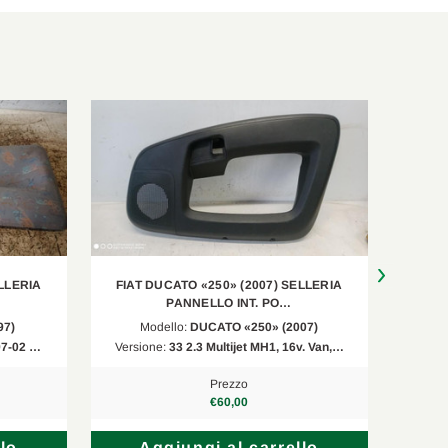
LLERIA
FIAT DUCATO «250» (2007) SELLERIA
ALFA 
PANNELLO INT. PO…
97)
Modello:
DUCATO «250» (2007)
997-02 …
Versione:
33 2.3 Multijet MH1, 16v. Van,…
Versi
Prezzo
€60,00