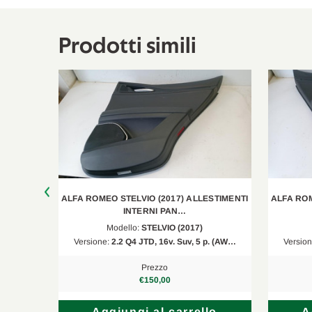
Prodotti simili
LLERIA
ALFA ROMEO STELVIO (2017) ALLESTIMENTI
ALFA ROM
INTERNI PAN…
Modello:
STELVIO (2017)
p. (AW…
Versione:
2.2 Q4 JTD, 16v. Suv, 5 p. (AW…
Versio
Prezzo
€150,00