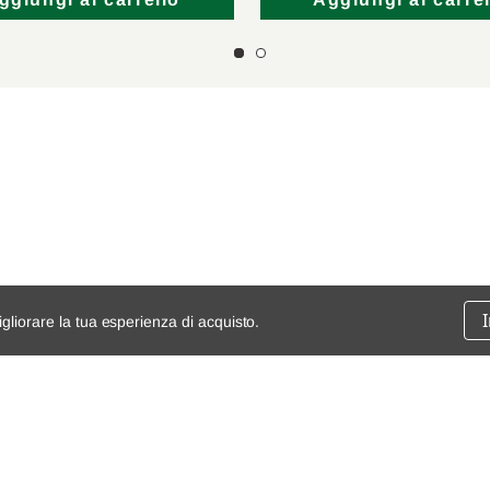
ggiungi al carrello
Aggiungi al carrel
igliorare la tua esperienza di acquisto.
ssione
chi siamo
spedizioni e resi