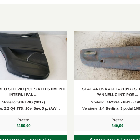
EO STELVIO (2017) ALLESTIMENTI
SEAT AROSA «6H1» (1997) SE
INTERNI PAN…
PANNELLO INT. POR…
Modello:
STELVIO (2017)
Modello:
AROSA «6H1» (19
ne:
2.2 Q4 JTD, 16v. Suv, 5 p. (AW…
Versione:
1.4 Berlina, 3 p. dal 1
Prezzo
Prezzo
€150,00
€40,00