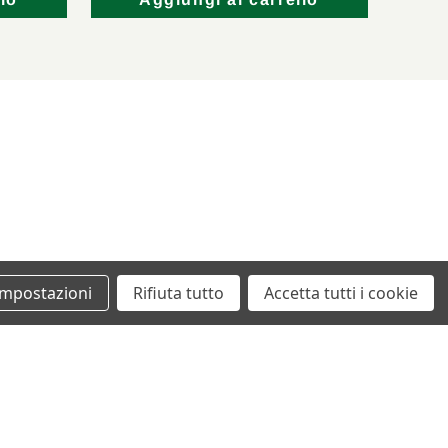
lo
Aggiungi al carrello
Impostazioni
Rifiuta tutto
Accetta tutti i cookie
+39 0862461097
info@autodemolizionesanvittorino.it