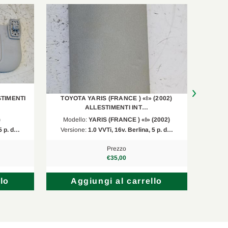
STIMENTI
TOYOTA YARIS (FRANCE ) «I» (2002)
TOYOT
ALLESTIMENTI INT…
)
Modello:
YARIS (FRANCE ) «I» (2002)
 5 p. d…
Versione:
1.0 VVTi, 16v. Berlina, 5 p. d…
Vers
Prezzo
€35,00
lo
Aggiungi al carrello