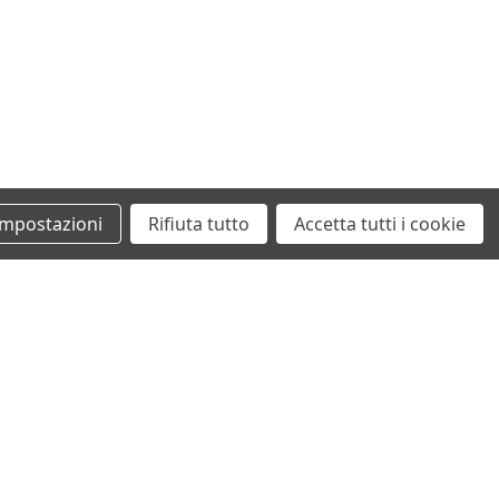
Impostazioni
Rifiuta tutto
Accetta tutti i cookie
+39 0862461097
info@autodemolizionesanvittorino.it