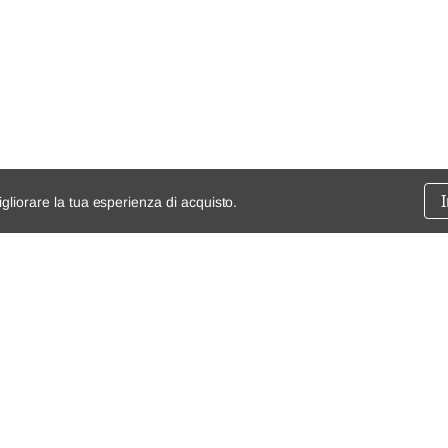
igliorare la tua esperienza di acquisto.
ssione
chi siamo
spedizioni e resi
dita
mappa del sito