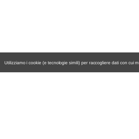
Utilizziamo i cookie (e tecnologie simili) per raccogliere dati con cui m
catalogo ricambi
cambio e trasmi
veicoli per ricambi
demolizioni
motore
condizioni di ven