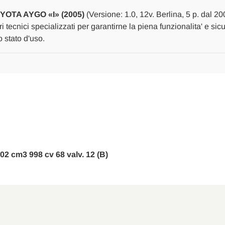
Da
Da
2005
2005
YOTA AYGO «I» (2005)
(Versione: 1.0, 12v. Berlina, 5 p. dal 2
A
A
2012
2012
i tecnici specializzati per garantirne la piena funzionalita' e si
[[262830]]
[[262830]]
 stato d'uso.
2-02 cm3 998 cv 68 valv. 12 (B)