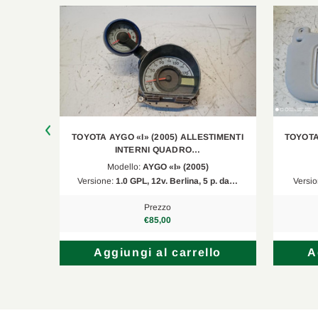
TIMENTI
TOYOTA AYGO «I» (2005) ALLESTIMENTI
TOYOTA
INTERNI QUADRO…
Modello:
AYGO «I» (2005)
al 20…
Versione:
1.0 GPL, 12v. Berlina, 5 p. da…
Versi
Prezzo
€85,00
lo
Aggiungi al carrello
A