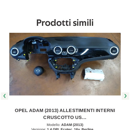
[[267231]]
[[267231]]
Prodotti simili
OPEL ADAM (2013) ALLESTIMENTI INTERNI
CRUSCOTTO US…
Modello:
ADAM (2013)
Versione:
1.4 GPL Ecotec, 16v. Berlina, …