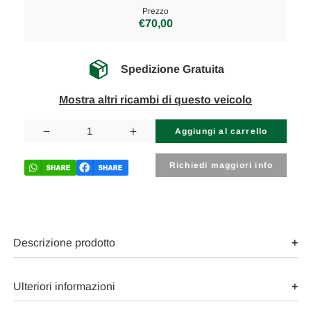
Prezzo
€70,00
Spedizione Gratuita
Mostra altri ricambi di questo veicolo
Disponibilità
attuale:
Diminuisci
Aumenta
la
la
quantità
quantità
di
di
Richiedi maggiori info
OPEL
OPEL
ADAM
ADAM
(2013)
(2013)
ALLESTIMENTI
ALLESTIMENTI
INTERNI
INTERNI
PANNELLO
PANNELLO
PARASOLE
PARASOLE
Descrizione prodotto
DX.
DX.
USATO
USATO
Da
Da
2014
2014
Ulteriori informazioni
in
in
poi
poi