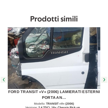
2011
2011
[[267318]]
[[267318]]
Prodotti simili
I
FORD TRANSIT «V» (2006) LAMIERATI ESTERNI
PORTA AN…
Modello:
TRANSIT «V» (2006)
Versione:
2.4 TDCi, 16v. Chassis Pick up…