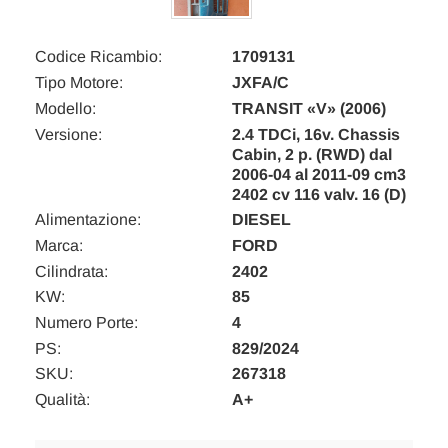
Codice Ricambio:
1709131
Tipo Motore:
JXFA/C
Modello:
TRANSIT «V» (2006)
Versione:
2.4 TDCi, 16v. Chassis
Cabin, 2 p. (RWD) dal
2006-04 al 2011-09 cm3
2402 cv 116 valv. 16 (D)
Alimentazione:
DIESEL
Marca:
FORD
Cilindrata:
2402
KW:
85
Numero Porte:
4
PS:
829/2024
SKU:
267318
Qualità:
A+