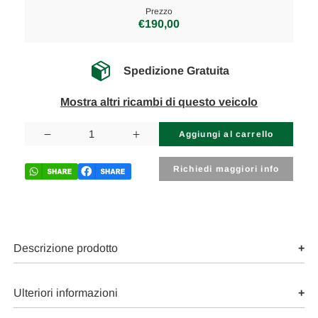
Prezzo
€190,00
Spedizione Gratuita
Mostra altri ricambi di questo veicolo
Disponibilità
attuale:
Diminuisci
Aumenta
la
la
quantità
quantità
di
di
Richiedi maggiori info
FORD
FORD
TRANSIT
TRANSIT
«V»
«V»
(2006)
(2006)
LAMIERATI
LAMIERATI
ESTERNI
ESTERNI
PARAURTI
PARAURTI
Descrizione prodotto
CENTRALE
CENTRALE
ANT.
ANT.
USATO
USATO
Da
Da
Ulteriori informazioni
2006
2006
A
A