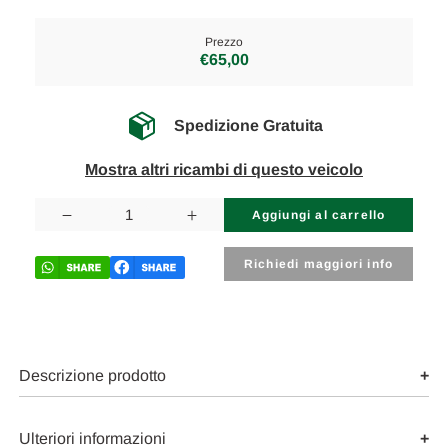
Prezzo
€65,00
Spedizione Gratuita
Mostra altri ricambi di questo veicolo
Disponibilità
attuale:
Diminuisci
Aumenta
la
la
quantità
quantità
di
di
Richiedi maggiori info
ALFA
ALFA
ROMEO
ROMEO
159
159
(2006)
(2006)
SCARICO
SCARICO
E
E
INIEZIONE
INIEZIONE
Descrizione prodotto
PEDALE
PEDALE
ACCELERATORE
ACCELERATORE
USATO
USATO
Da
Da
Ulteriori informazioni