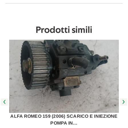
2005
2005
in
in
poi
poi
[[264354]]
[[264354]]
Prodotti simili
ALFA ROMEO 159 (2006) SCARICO E INIEZIONE
POMPA IN…