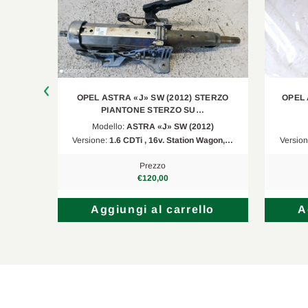
CASTERZO
OPEL ASTRA «J» SW (2012) STERZO
OPEL 
PIANTONE STERZO SU…
Modello:
ASTRA «J» SW (2012)
lina, …
Versione:
1.6 CDTi , 16v. Station Wagon,…
Versio
Prezzo
€120,00
lo
Aggiungi al carrello
A