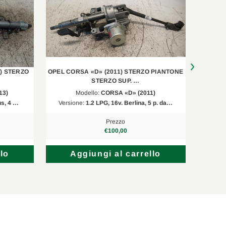
3) STERZO
OPEL CORSA «D» (2011) STERZO PIANTONE
OPEL AD
STERZO SUP. …
13)
Modello:
CORSA «D» (2011)
us, 4 …
Versione:
1.2 LPG, 16v. Berlina, 5 p. da…
Versi
Prezzo
€100,00
lo
Aggiungi al carrello