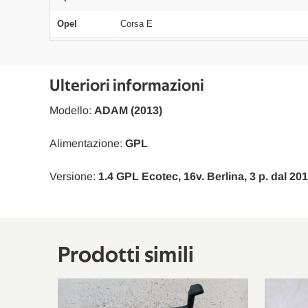
Opel
Corsa E
Opel
Corsa E
Opel
Corsa E
Ulteriori informazioni
Opel
Corsa E Cassone/Coda Spiovente
Modello:
ADAM (2013)
Opel
Corsa E Cassone/Coda Spiovente
Alimentazione:
GPL
Opel
Corsa E Cassone/Coda Spiovente
Versione:
1.4 GPL Ecotec, 16v. Berlina, 3 p. dal 201
Opel
Corsa E
Opel
Corsa E
Opel
Corsa E
Prodotti simili