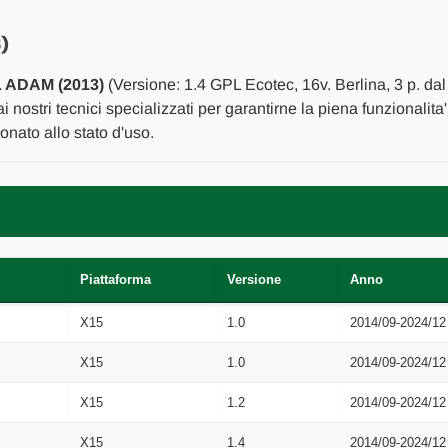
USATO
USATO
Da
Da
2014
2014
)
in
in
poi
poi
 ADAM (2013)
(Versione: 1.4 GPL Ecotec, 16v. Berlina, 3 p. da
[[267433]]
[[267433]]
i nostri tecnici specializzati per garantirne la piena funzionalita
nato allo stato d'uso.
Piattaforma
Versione
Anno
X15
1.0
2014/09-2024/12
X15
1.0
2014/09-2024/12
X15
1.2
2014/09-2024/12
X15
1.4
2014/09-2024/12