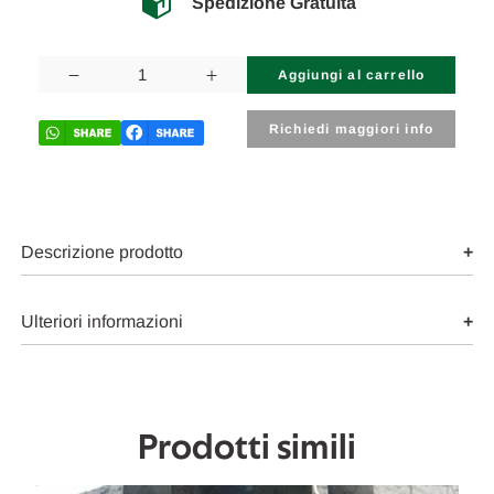
Spedizione Gratuita
Disponibilità
attuale:
Diminuisci
Aumenta
la
la
quantità
quantità
di
di
Richiedi maggiori info
RENAULT
RENAULT
CLIO
CLIO
«IV»
«IV»
(2013)
(2013)
IMPIANTO
IMPIANTO
FRENANTE
FRENANTE
PINZA
PINZA
Descrizione prodotto
FRENO
FRENO
ANT.
ANT.
SX.
SX.
USATO
USATO
Ulteriori informazioni
Da
Da
2012
2012
A
A
2016
2016
[[259398]]
[[259398]]
Prodotti simili