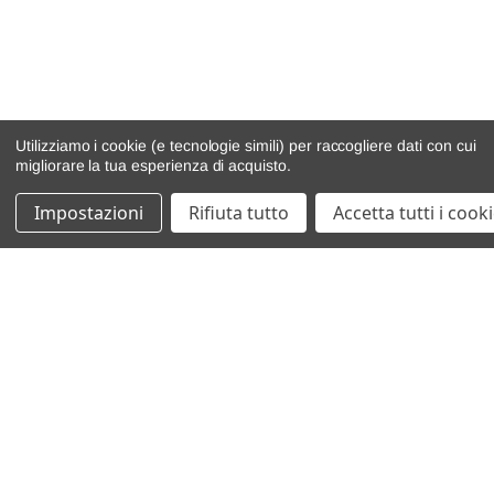
Utilizziamo i cookie (e tecnologie simili) per raccogliere dati con cui
migliorare la tua esperienza di acquisto.
Impostazioni
Rifiuta tutto
Accetta tutti i cook
catalogo ricambi
veicoli per ricambi
motore
cambio e trasmissione
demolizioni