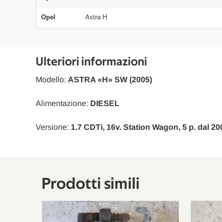
Opel
Astra H
Opel
Astra H
Opel
Astra H
Ulteriori informazioni
Opel
Astra H
Modello:
ASTRA «H» SW (2005)
Opel
Astra H
Alimentazione:
DIESEL
Opel
Astra H
Versione:
1.7 CDTi, 16v. Station Wagon, 5 p. dal 20
Opel
Astra H Station Wagon
Opel
Astra H Station Wagon
Opel
Astra H Station Wagon
Prodotti simili
Opel
Astra H Station Wagon
Opel
Astra H Station Wagon