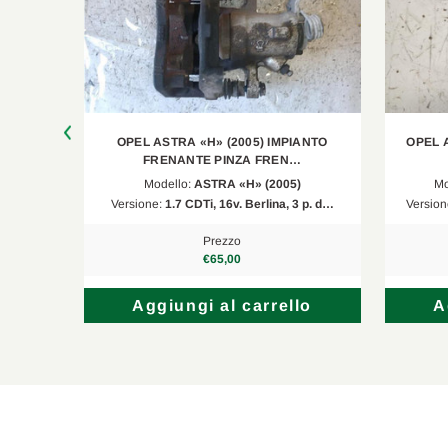
Opel
Astra H Station Wagon
Opel
Astra H Station Wagon
Opel
Astra H Station Wagon
ANTO
OPEL ASTRA «H» (2005) IMPIANTO
OPEL 
Opel
Meriva A MPV/Space Wagon
FRENANTE PINZA FREN…
Modello:
ASTRA «H» (2005)
Mo
Opel
Astra H GTC
 p. d…
Versione:
1.7 CDTi, 16v. Berlina, 3 p. d…
Version
Opel
Astra H GTC
Prezzo
€65,00
Opel
Astra H GTC
lo
Aggiungi al carrello
A
Opel
Astra H GTC
Opel
Astra H GTC
Opel
Astra H GTC
Opel
Astra H GTC