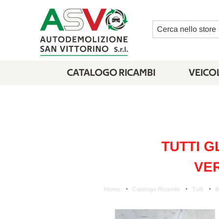
Cerca
CATALOGO RICAMBI
VEICOL
TUTTI G
VER
Home
Catalogo Ricambi
Tutti
I