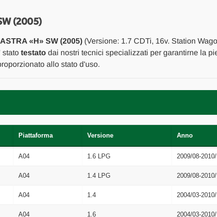
PINZA
PINZA
FRENO
FRENO
POST.
POST.
SW (2005)
SX.
SX.
USATO
USATO
ASTRA «H» SW (2005)
(Versione: 1.7 CDTi, 16v. Station Wago
Da
Da
2007
2007
' stato
testato
dai nostri tecnici specializzati per garantirne la p
A
A
oporzionato allo stato d'uso.
2009
2009
[[270742]]
[[270742]]
Piattaforma
Versione
Anno
A04
1.6 LPG
2009/08-2010/
A04
1.4 LPG
2009/08-2010/
A04
1.4
2004/03-2010/
A04
1.6
2004/03-2010/