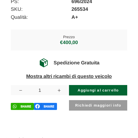
PS:
696/2024
SKU:
265534
Qualità:
A+
Prezzo
€400,00
Spedizione Gratuita
Mostra altri ricambi di questo veicolo
Disponibilità
attuale:
Diminuisci
Aumenta
la
la
quantità
quantità
di
di
Richiedi maggiori info
LAND
LAND
ROVER
ROVER
DISCOVERY
DISCOVERY
«V»
«V»
SPORT
SPORT
(2019)
(2019)