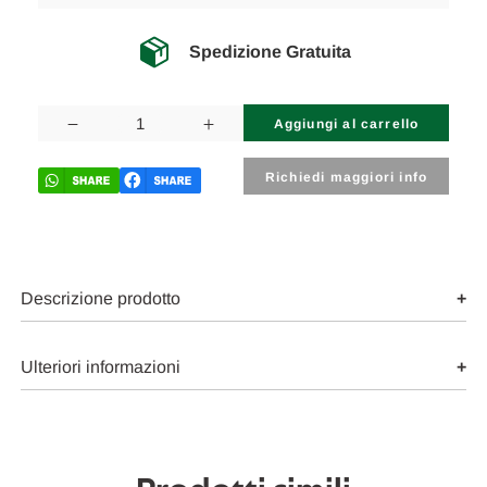
Spedizione Gratuita
Disponibilità
attuale:
Diminuisci
Aumenta
la
la
quantità
quantità
di
di
Richiedi maggiori info
PIAGGIO
PIAGGIO
PORTER
PORTER
MAXXI
MAXXI
(2009)
(2009)
MOTORE
MOTORE
PISTONE
PISTONE
USATO
USATO
Descrizione prodotto
Da
Da
2010
2010
A
A
2015
2015
Ulteriori informazioni
[[265621]]
[[265621]]