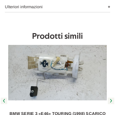
POMPA
POMPA
CARBURANTE
CARBURANTE
Ulteriori informazioni
C/GALLEGGIANTE
C/GALLEGGIANTE
USATO
USATO
Da
Da
1998
1998
A
A
2001
2001
Prodotti simili
[[261705]]
[[261705]]
O
BMW SERIE 3 «E46» TOURING (1998) SCARICO