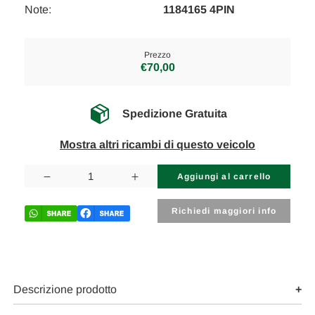
Note:
1184165 4PIN
Prezzo
€70,00
Spedizione Gratuita
Mostra altri ricambi di questo veicolo
Disponibilità
attuale:
Diminuisci
Aumenta
la
la
quantità
quantità
di
di
Richiedi maggiori info
BMW
BMW
SERIE
SERIE
3
3
«E46»
«E46»
BERLINA
BERLINA
(1998)
(1998)
SCARICO
SCARICO
Descrizione prodotto
E
E
INIEZIONE
INIEZIONE