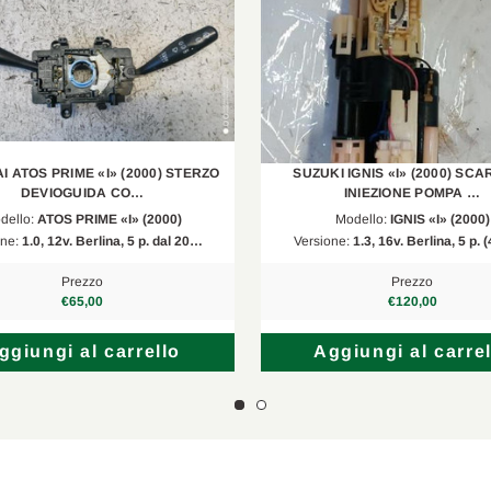
 ATOS PRIME «I» (2000) STERZO
SUZUKI IGNIS «I» (2000) SCA
DEVIOGUIDA CO…
INIEZIONE POMPA …
dello:
ATOS PRIME «I» (2000)
Modello:
IGNIS «I» (2000)
one:
1.0, 12v. Berlina, 5 p. dal 20…
Versione:
1.3, 16v. Berlina, 5 p. 
Prezzo
Prezzo
€65,00
€120,00
ggiungi al carrello
Aggiungi al carrel