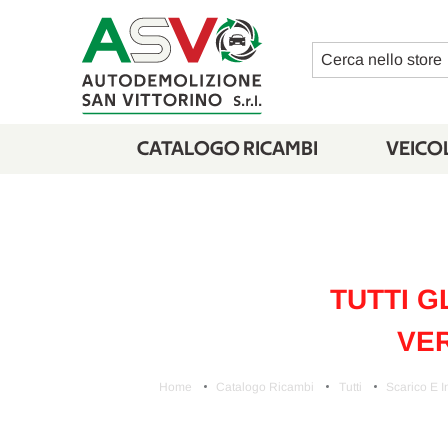
Cerca
CATALOGO RICAMBI
VEICOL
TUTTI G
VER
Home
Catalogo Ricambi
Tutti
Scarico E I