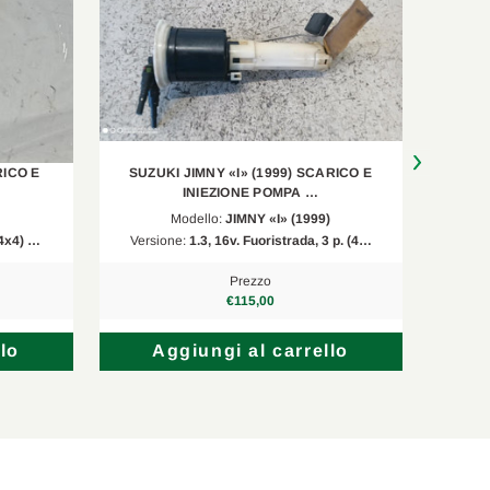
RICO E
SUZUKI JIMNY «I» (1999) SCARICO E
HYUN
INIEZIONE POMPA …
Modello:
JIMNY «I» (1999)
(4x4) …
Versione:
1.3, 16v. Fuoristrada, 3 p. (4…
Vers
Prezzo
€115,00
lo
Aggiungi al carrello