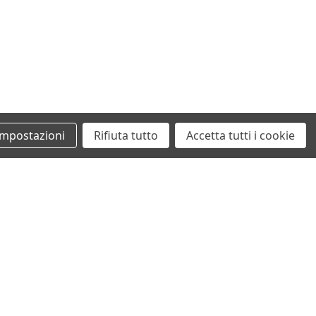
Impostazioni
Rifiuta tutto
Accetta tutti i cookie
+39 0862461097
info@autodemolizionesanvittorino.it
©2026 Autodemolizione San Vittorino
ecommerce by San Vittorino Srl