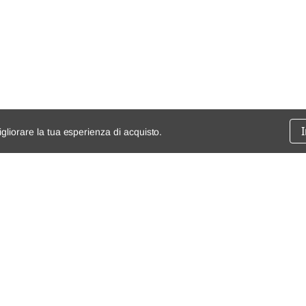
igliorare la tua esperienza di acquisto.
ssione
chi siamo
spedizioni e resi
dita
mappa del sito
Condizioni generali di vendita
Termini e Condizioni
Privacy