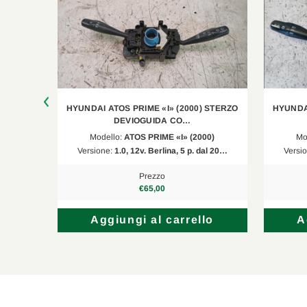
RICO E
HYUNDAI ATOS PRIME «I» (2000) STERZO
HYUNDAI
DEVIOGUIDA CO…
Modello:
ATOS PRIME «I» (2000)
Mo
al 20…
Versione:
1.0, 12v. Berlina, 5 p. dal 20…
Versi
Prezzo
€65,00
lo
Aggiungi al carrello
A