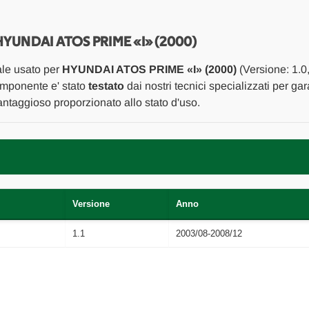
E
E
INIEZIONE
INIEZIONE
POMPA
POMPA
CARBURANTE
CARBURANTE
UNDAI ATOS PRIME «I» (2000)
C/GALLEGGIANTE
C/GALLEGGIAN
USATO
USATO
ale usato per
HYUNDAI ATOS PRIME «I» (2000)
(Versione: 1.0
Da
Da
2000
2000
componente e' stato
testato
dai nostri tecnici specializzati per gar
A
A
ntaggioso proporzionato allo stato d'uso.
2004
2004
[[229876]]
[[229876]]
Versione
Anno
1.1
2003/08-2008/12