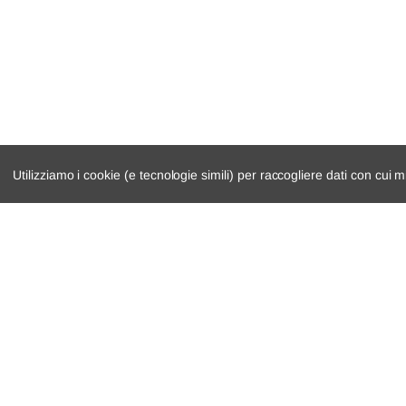
Utilizziamo i cookie (e tecnologie simili) per raccogliere dati con cui m
catalogo ricambi
cambio e trasmi
veicoli per ricambi
demolizioni
motore
condizioni di ven