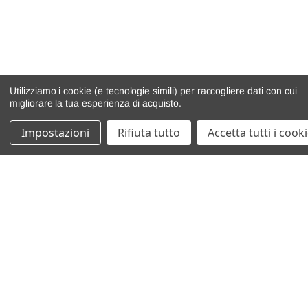
Utilizziamo i cookie (e tecnologie simili) per raccogliere dati con cui
migliorare la tua esperienza di acquisto.
Impostazioni
Rifiuta tutto
Accetta tutti i cook
catalogo ricambi
veicoli per ricambi
motore
cambio e trasmissione
demolizioni