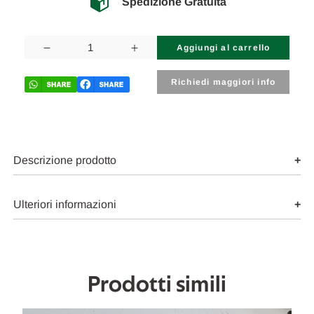
Spedizione Gratuita
Disponibilità
attuale:
Diminuisci
Aumenta
la
la
quantità
quantità
di
di
Richiedi maggiori info
FIAT
FIAT
PANDA
PANDA
«II»
«II»
(2009)
(2009)
SCARICO
SCARICO
E
E
INIEZIONE
INIEZIONE
Descrizione prodotto
POMPA
POMPA
CARBURANTE
CARBURANTE
C/GALLEGGIANTE
C/GALLEGGIANTE
USATO
USATO
Ulteriori informazioni
Da
Da
2009
2009
A
A
2010
2010
[[216620]]
[[216620]]
Prodotti simili