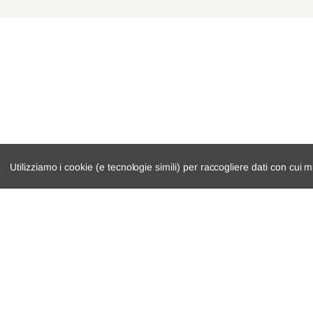
Renault
Clio IV
Renault
Captur I
Utilizziamo i cookie (e tecnologie simili) per raccogliere dati con cui m
catalogo ricambi
cambio e trasmi
veicoli per ricambi
demolizioni
motore
condizioni di ven