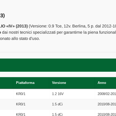
TRASMISSIONE
TRASMISSIONE
POMPA
POMPA
FRIZIONE
FRIZIONE
USATO
USATO
3)
Da
Da
2012
2012
O «IV» (2013)
(Versione: 0.9 Tce, 12v. Berlina, 5 p. dal 2012-
A
A
2016
2016
o
dai nostri tecnici specializzati per garantirne la piena funzional
[[259490]]
[[259490]]
nato allo stato d'uso.
Piattaforma
Versione
Anno
KR0/1
1.2 16V
2008/02-201
KR0/1
1.5 dCi
2010/08-201
KR0/1
1.5 dCi
2010/08-201