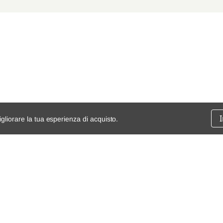
BH
0.9 TCe 75
2018/05-202
H5, J5
1.3 TCe 130
2018/03-201
igliorare la tua esperienza di acquisto.
ssione
chi siamo
spedizioni e resi
dita
mappa del sito