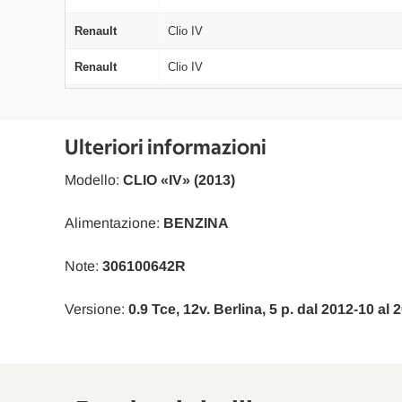
Renault
Clio IV
Renault
Clio IV
Renault
Clio IV
Renault
Clio IV
Ulteriori informazioni
Renault
Clio IV Grandtour
Modello:
CLIO «IV» (2013)
Renault
Clio IV Grandtour
Alimentazione:
BENZINA
Renault
Clio IV Grandtour
Note:
306100642R
Renault
Captur I
Versione:
0.9 Tce, 12v. Berlina, 5 p. dal 2012-10 al
Renault
Captur I
Renault
Captur I
Renault
Captur I