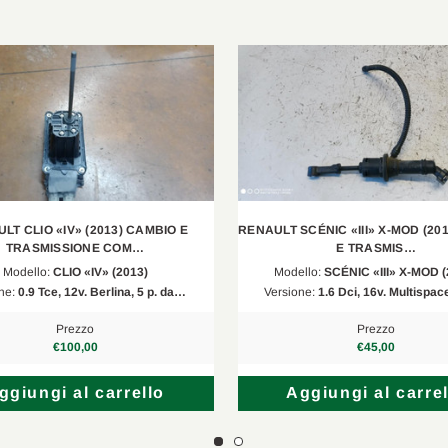
BH
1.2 TCe 120
2016/01-202
KH
1.2 TCe 120
2016/01-202
KH
1.5 dCi 110
2016/06-202
BH
1.5 dCi 110
2016/06-202
BH
1.5 dCi 75
2014/01-202
BH
1.5 dCi 90
2014/01-202
LT CLIO «IV» (2013) CAMBIO E
RENAULT SCÉNIC «III» X-MOD (20
TRASMISSIONE COM…
E TRASMIS…
BH
1.2 LPG 16V
2012/11-201
Modello:
CLIO «IV» (2013)
Modello:
SCÉNIC «III» X-MOD (
ne:
0.9 Tce, 12v. Berlina, 5 p. da…
Versione:
1.6 Dci, 16v. Multispac
BH
0.9 TCe 90 LPG
2016/06-202
Prezzo
Prezzo
H5, J5
1.3 TCe 150
2018/03-201
€100,00
€45,00
KH
0.9 TCe 75
2018/08-202
ggiungi al carrello
Aggiungi al carrel
BH
1.2 LPG
2014/01-202