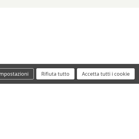
1/08
898 ccm, 56 KW, 76 PS
9/12
1332 ccm, 96 KW, 131 PS
Impostazioni
Rifiuta tutto
Accetta tutti i cookie
+39 0862461097
info@autodemolizionesanvittorino.it