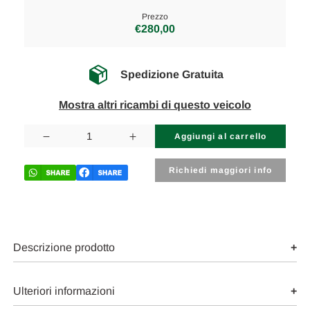
Prezzo
€280,00
Spedizione Gratuita
Mostra altri ricambi di questo veicolo
Disponibilità
attuale:
Diminuisci
Aumenta
la
la
quantità
quantità
di
di
Richiedi maggiori info
VOLKSWAGEN
VOLKSWAGEN
GOLF
GOLF
«VI»
«VI»
(2009)
(2009)
SCARICO
SCARICO
E
E
INIEZIONE
INIEZIONE
Descrizione prodotto
POMPA
POMPA
INIEZIONE
INIEZIONE
USATO
USATO
Da
Da
Ulteriori informazioni
2008
2008