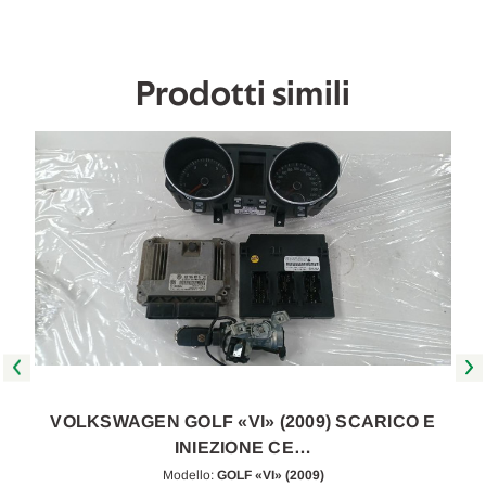
A
A
2012
2012
[[261178]]
[[261178]]
Prodotti simili
VOLKSWAGEN GOLF «VI» (2009) SCARICO E
INIEZIONE CE…
Modello:
GOLF «VI» (2009)