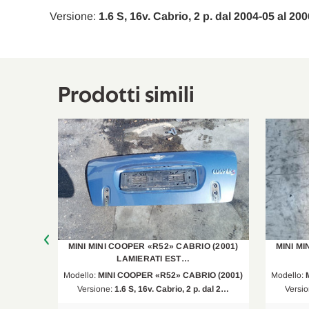
Versione:
1.6 S, 16v. Cabrio, 2 p. dal 2004-05 al 20
Prodotti simili
 (2001)
MINI MINI COOPER «R52» CABRIO (2001)
MINI MI
LAMIERATI EST…
O (2001)
Modello:
MINI COOPER «R52» CABRIO (2001)
Modello:
dal 2…
Versione:
1.6 S, 16v. Cabrio, 2 p. dal 2…
Versi