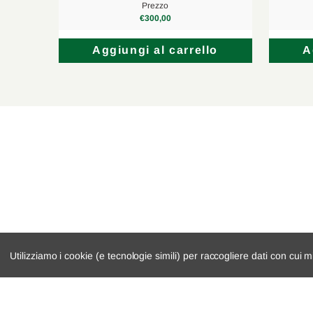
Prezzo
€300,00
lo
Aggiungi al carrello
A
Utilizziamo i cookie (e tecnologie simili) per raccogliere dati con cui m
catalogo ricambi
cambio e trasmi