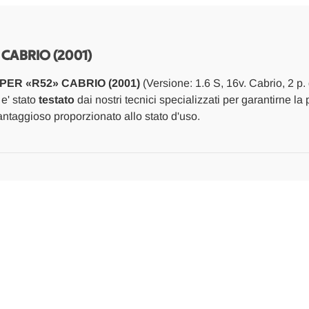
(2001)
(2001)
LAMIERATI
LAMIERATI
ESTERNI
ESTERNI
PORTA
PORTA
ANT.
ANT.
 CABRIO (2001)
DX.
DX.
USATO
USATO
OPER «R52» CABRIO (2001)
(Versione: 1.6 S, 16v. Cabrio, 2 p
Da
Da
2004
2004
 e' stato
testato
dai nostri tecnici specializzati per garantirne la 
A
A
ntaggioso proporzionato allo stato d'uso.
2006
2006
[[259817]]
[[259817]]