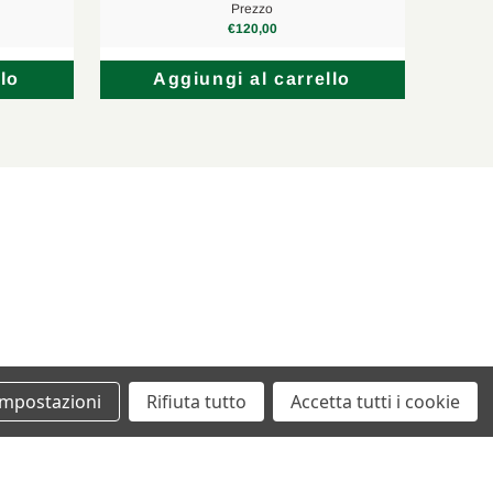
Prezzo
€120,00
lo
Aggiungi al carrello
Impostazioni
Rifiuta tutto
Accetta tutti i cookie
+39 0862461097