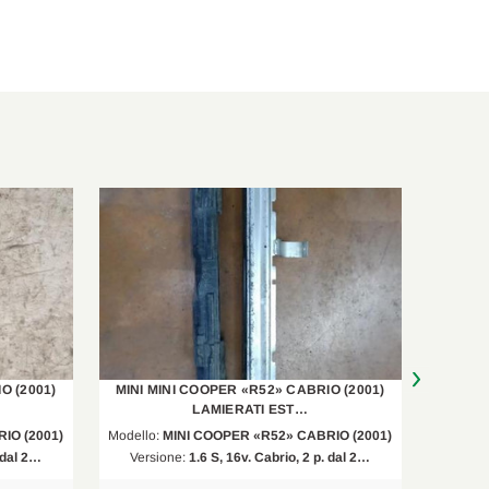
O (2001)
MINI MINI COOPER «R52» CABRIO (2001)
MINI M
LAMIERATI EST…
IO (2001)
Modello:
MINI COOPER «R52» CABRIO (2001)
Modello
. dal 2…
Versione:
1.6 S, 16v. Cabrio, 2 p. dal 2…
Vers