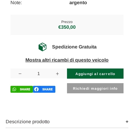
Note:
argento
Prezzo
€350,00
Spedizione Gratuita
Mostra altri ricambi di questo veicolo
Disponibilità
attuale:
Diminuisci
Aumenta
la
la
quantità
quantità
di
di
Richiedi maggiori info
CHEVROLET
CHEVROLET
AVEO
AVEO
«III»
«III»
(2012)
(2012)
LAMIERATI
LAMIERATI
ESTERNI
ESTERNI
PORTA
PORTA
Descrizione prodotto
ANT.
ANT.
SX.
SX.