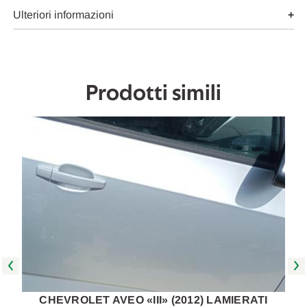
USATO
USATO
Da
Da
Ulteriori informazioni
2011
2011
in
in
poi
poi
[[264707]]
[[264707]]
Prodotti simili
CHEVROLET AVEO «III» (2012) LAMIERATI