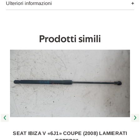
USATO
USATO
Ulteriori informazioni
Da
Da
2008
2008
A
A
2012
2012
[[227488]]
[[227488]]
Prodotti simili
SEAT IBIZA V «6J1» COUPE (2008) LAMIERATI