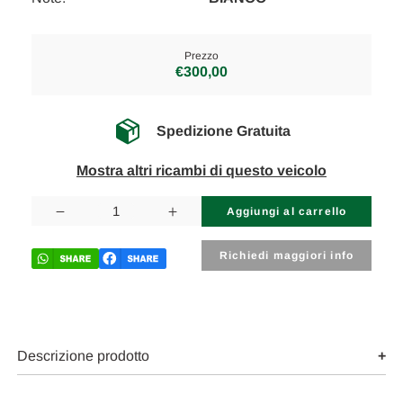
Prezzo
€300,00
Spedizione Gratuita
Mostra altri ricambi di questo veicolo
Disponibilità
attuale:
Diminuisci
Aumenta
la
la
quantità
quantità
di
di
Richiedi maggiori info
SEAT
SEAT
IBIZA
IBIZA
V
V
«6J1»
«6J1»
COUPE
COUPE
(2008)
(2008)
LAMIERATI
LAMIERATI
Descrizione prodotto
ESTERNI
ESTERNI
PORTELLO
PORTELLO
POST.
POST.