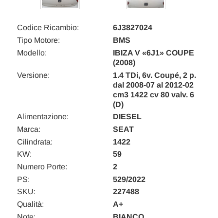
Codice Ricambio:
6J3827024
Tipo Motore:
BMS
Modello:
IBIZA V «6J1» COUPE
(2008)
Versione:
1.4 TDi, 6v. Coupé, 2 p.
dal 2008-07 al 2012-02
cm3 1422 cv 80 valv. 6
(D)
Alimentazione:
DIESEL
Marca:
SEAT
Cilindrata:
1422
KW:
59
Numero Porte:
2
PS:
529/2022
SKU:
227488
Qualità:
A+
Note:
BIANCO