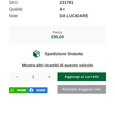
SKU:
231791
Qualità:
A+
Note:
DA LUCIDARE
Prezzo
€95,00
Spedizione Gratuita
Mostra altri ricambi di questo veicolo
Disponibilità
attuale:
Diminuisci
Aumenta
la
la
quantità
quantità
di
di
Richiedi maggiori info
MERCEDES
MERCEDES
CLASSE
CLASSE
C
C
«S203»
«S203»
SW
SW
(2001)
(2001)