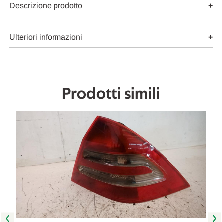
FANALERIA
FANALERIA
Descrizione prodotto
PROIETTORE
PROIETTORE
ANT.
ANT.
DX.
DX.
USATO
USATO
Ulteriori informazioni
Da
Da
2000
2000
A
A
2002
2002
[[231791]]
[[231791]]
Prodotti simili