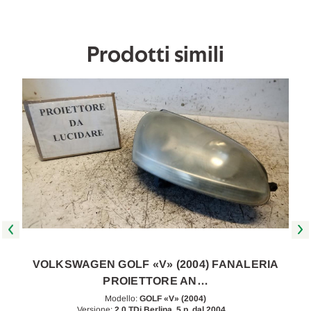
[[90661]]
[[90661]]
Prodotti simili
VOLKSWAGEN GOLF «V» (2004) FANALERIA
PROIETTORE AN…
Modello:
GOLF «V» (2004)
Versione:
2.0 TDi Berlina, 5 p. dal 2004…