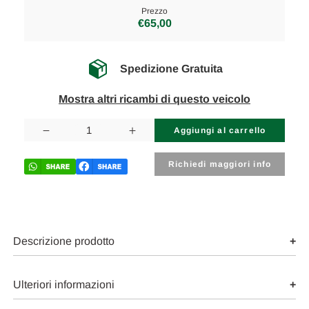
Prezzo
€65,00
Spedizione Gratuita
Mostra altri ricambi di questo veicolo
Disponibilità
attuale:
Diminuisci
Aumenta
la
la
quantità
quantità
di
di
Richiedi maggiori info
VOLKSWAGEN
VOLKSWAGEN
GOLF
GOLF
«V»
«V»
(2004)
(2004)
FANALERIA
FANALERIA
PROIETTORE
PROIETTORE
ANT.
ANT.
Descrizione prodotto
DX.
DX.
USATO
USATO
Da
Da
2005
2005
Ulteriori informazioni
A
A
2008
2008