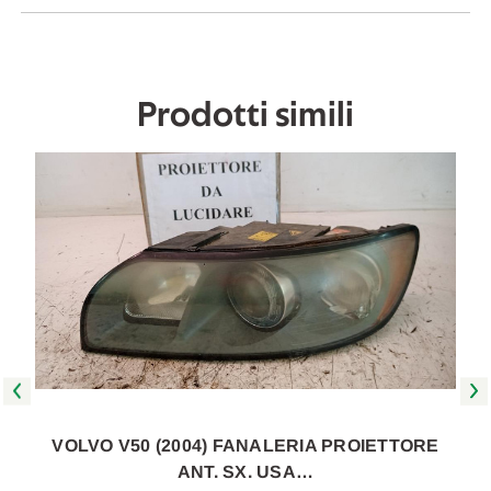
2010
2010
[[265653]]
[[265653]]
Prodotti simili
VOLVO V50 (2004) FANALERIA PROIETTORE
ANT. SX. USA…