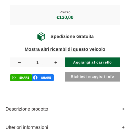
Prezzo
€130,00
Spedizione Gratuita
Mostra altri ricambi di questo veicolo
Disponibilità
attuale:
Diminuisci
Aumenta
la
la
quantità
quantità
di
di
Richiedi maggiori info
VOLVO
VOLVO
V50
V50
(2004)
(2004)
FANALERIA
FANALERIA
PROIETTORE
PROIETTORE
ANT.
ANT.
SX.
SX.
Descrizione prodotto
USATO
USATO
Da
Da
2004
2004
A
A
Ulteriori informazioni