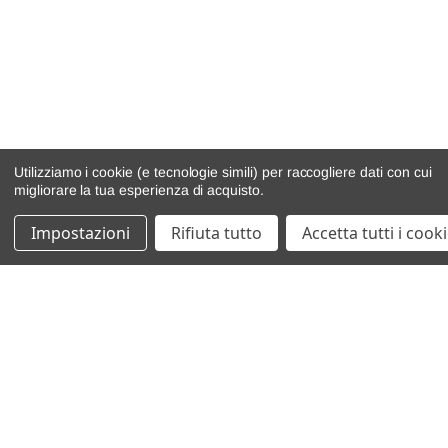
Utilizziamo i cookie (e tecnologie simili) per raccogliere dati con cui
migliorare la tua esperienza di acquisto.
Impostazioni
Rifiuta tutto
Accetta tutti i cook
catalogo ricambi
veicoli per ricambi
motore
cambio e trasmissione