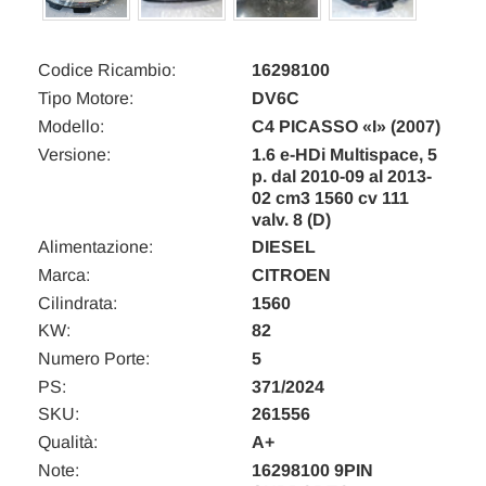
Codice Ricambio:
16298100
Tipo Motore:
DV6C
Modello:
C4 PICASSO «I» (2007)
Versione:
1.6 e-HDi Multispace, 5
p. dal 2010-09 al 2013-
02 cm3 1560 cv 111
valv. 8 (D)
Alimentazione:
DIESEL
Marca:
CITROEN
Cilindrata:
1560
KW:
82
Numero Porte:
5
PS:
371/2024
SKU:
261556
Qualità:
A+
Note:
16298100 9PIN