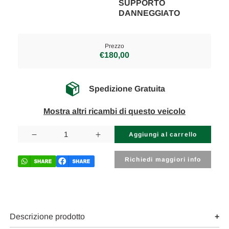
SUPPORTO
DANNEGGIATO
Prezzo
€180,00
Spedizione Gratuita
Mostra altri ricambi di questo veicolo
Disponibilità
attuale:
Diminuisci
Aumenta
la
la
quantità
quantità
di
di
Richiedi maggiori info
CITROEN
CITROEN
C4
C4
PICASSO
PICASSO
«I»
«I»
(2007)
(2007)
FANALERIA
FANALERIA
PROIETTORE
PROIETTORE
Descrizione prodotto
ANT.
ANT.