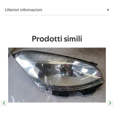
SX.
SX.
USATO
USATO
Da
Da
Ulteriori informazioni
2010
2010
A
A
2013
2013
[[261556]]
[[261556]]
Prodotti simili