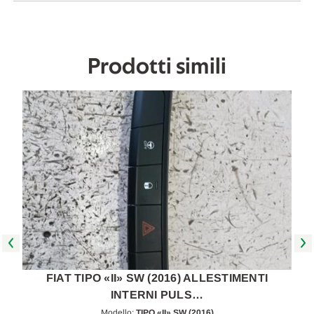
A
A
2020
2020
[[269376]]
[[269376]]
Prodotti simili
FIAT TIPO «II» SW (2016) ALLESTIMENTI
INTERNI PULS…
Modello:
TIPO «II» SW (2016)