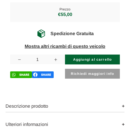
Prezzo
€55,00
Spedizione Gratuita
Mostra altri ricambi di questo veicolo
Disponibilità
attuale:
Diminuisci
Aumenta
la
la
quantità
quantità
di
di
Richiedi maggiori info
FIAT
FIAT
TIPO
TIPO
«II»
«II»
(2016)
(2016)
ALLESTIMENTI
ALLESTIMENTI
INTERNI
INTERNI
PULSANTIERA
PULSANTIERA
Descrizione prodotto
MULTIFUNZIONE
MULTIFUNZIONE
CENTRALE
CENTRALE
USATO
USATO
Da
Da
Ulteriori informazioni
2015
2015